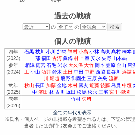
10
46中
過去の戦績
の
の
個人の戦績
四年
石黒
枝川
小川
加納
神村
小島
小林
高槻
髙村
橋本
(2023)
部
福田
古河
眞鍋
村上
室
安永
矢野
山本
(聡)
参年
相澤
雨宮
石毛
岩永
大久保
大竹
岡本
笠原
金山
唐
(2024)
工
小山
酒井
鈴木
土田
中田
中野
西脇
長谷川
浜詰
川
堀越
股野
御園生
三原
矢島
流郷
弐年
秋山
長田
加藤
金地
木村
國友
近藤
後藤
島貫
中垣
(2025)
中
濱田
林
古川
堀田
松嶋
松永
三宅
宮里
柳澤
壱年
竹村
矢﨑
(2026)
全ての年代を表示
※氏名・個人ページの非掲載を希望される方は、下記の管理
当者または赤門弓友会までご連絡ください。