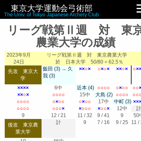
東京大学運動会弓術部
リンク集
The Univ. of Tokyo Japanese Archery Club
リーグ戦第Ⅱ週 対 東
農業大学の成績
2023年9月
リーグ戦第Ⅱ週 対 東京農業大学
24日
於 日本大学
50/80 = 62.5％
飯田 (3)
→
久
×
×
○
×
○
×
○
×
×
×
○
×
○
×
先攻 東京大
我 (3)
学
×
×
×
×
6中
近本 (4)
○
○
○
○
○
×
○
○
○
○
×
×
○
×
○
○
○
○
15中
大島 (2)
○
○
○
○
○
○
○
○
○
○
○
×
○
○
○
×
○
○
17中
中町 (3)
×
×
○
○
○
○
○
○
○
×
×
○
○
○
×
○
○
×
12中
9
12 / 21
11 / 32
9 / 41
9
50
計
9
7 / 16
9 / 25
11 /
後攻 東京農
業大学