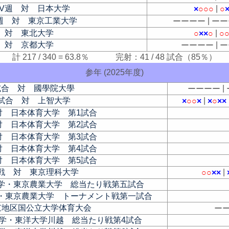
IV週 対 日本大学
|
×
○
○
○
○
週 対 東京工業大学
|
ー
ー
ー
ー
ー
ー
 対 東北大学
|
○
×
×
○
○
 対 京都大学
|
ー
ー
ー
ー
ー
計 217 / 340 = 63.8％ 完射：41 / 48 試合（85％）
参年 (2025年度)
試合 対 國學院大學
|
ー
ー
ー
ー
試合 対 上智大学
|
×
○
○
×
×
○
×
×
対 日本体育大学 第1試合
対 日本体育大学 第2試合
対 日本体育大学 第3試合
対 日本体育大学 第4試合
対 日本体育大学 第5試合
戦 対 東京理科大学
|
○
○
×
×
学・東京農業大学 総当たり戦第五試合
・東京農業大学 トーナメント戦第一試合
京地区国公立大学体育大会
ー
学・東洋大学川越 総当たり戦第4試合