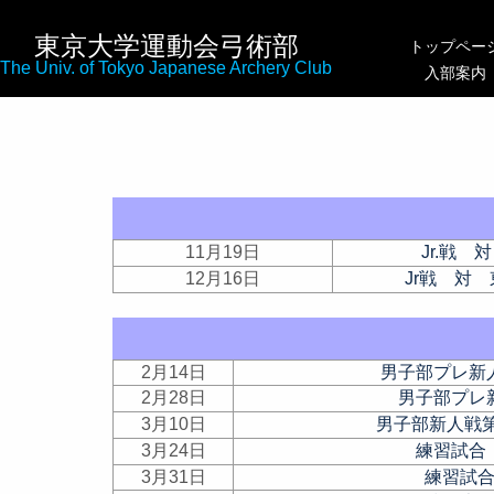
東京大学運動会弓術部
トップペー
The Univ. of Tokyo Japanese Archery Club
入部案内
11月19日
Jr.戦 
12月16日
Jr戦 対
2月14日
男子部プレ新
2月28日
男子部プレ
3月10日
男子部新人戦
3月24日
練習試合
3月31日
練習試