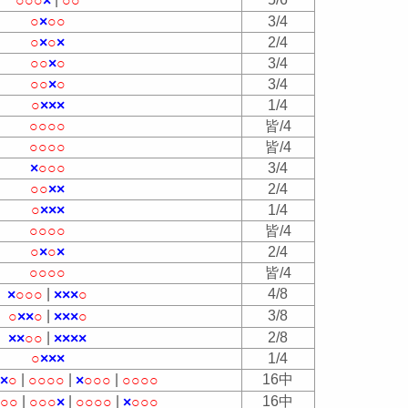
○
○
○
×
○
○
○
×
○
○
3/4
○
×
○
×
2/4
○
○
×
○
3/4
○
○
×
○
3/4
○
×
×
×
1/4
○
○
○
○
皆/4
○
○
○
○
皆/4
×
○
○
○
3/4
○
○
×
×
2/4
○
×
×
×
1/4
○
○
○
○
皆/4
○
×
○
×
2/4
○
○
○
○
皆/4
|
4/8
×
○
○
○
×
×
×
○
|
3/8
○
×
×
○
×
×
×
○
|
2/8
×
×
○
○
×
×
×
×
○
×
×
×
1/4
|
|
|
16中
○
×
○
○
○
○
○
×
○
○
○
○
○
○
○
|
|
|
16中
○
○
○
○
○
○
×
○
○
○
○
×
○
○
○