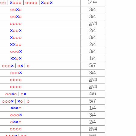
|
|
|
14中
×
○
○
×
○
○
○
○
○
○
○
×
○
○
×
○
○
×
○
3/4
○
○
×
○
3/4
○
○
○
○
皆/4
×
○
○
×
2/4
×
○
○
○
3/4
×
×
○
○
2/4
○
○
○
×
3/4
×
×
○
×
1/4
|
|
5/7
○
○
○
×
○
×
○
○
○
○
×
3/4
○
○
○
○
皆/4
○
○
○
○
皆/4
|
4/6
○
○
×
○
○
×
|
|
5/7
○
○
○
×
×
○
○
×
×
×
○
1/4
○
○
○
×
3/4
○
×
×
○
2/4
○
○
○
○
皆/4
|
5/6