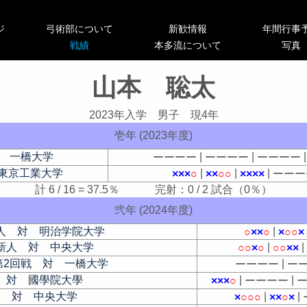
ジ
弓術部について
新歓情報
年間行事
戦績
本多流について
写真
山本 聡太
2023年入学 男子 現4年
壱年 (2023年度)
対 一橋大学
|
|
ー
ー
ー
ー
ー
ー
ー
ー
ー
ー
ー
ー
 東京工業大学
|
|
|
×
×
×
○
×
×
○
○
×
×
×
×
ー
ー
ー
計 6 / 16 = 37.5％ 完射：0 / 2 試合（0％）
弐年 (2024年度)
人 対 明治学院大学
|
○
×
×
○
×
○
○
×
新人 対 中央大学
|
○
○
×
○
○
○
×
×
第2回戦 対 一橋大学
|
ー
ー
ー
ー
ー
 対 國學院大學
|
|
×
×
×
○
ー
ー
ー
ー
合 対 中央大学
|
|
×
○
○
○
×
×
○
×