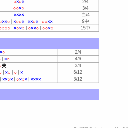
○
×
○
×
2/4
○
○
×
○
3/4
×
×
×
×
白/4
|
|
|
9中
○
×
×
○
×
○
○
×
×
×
○
×
○
○
×
×
|
|
|
15中
○
○
○
○
×
○
×
○
○
×
×
○
○
○
×
○
×
○
2/4
|
4/6
○
×
○
○
失
3/4
|
|
|
6/12
○
×
○
○
×
|
|
|
3/12
×
×
○
×
○
×
○
×
×
×
×
×