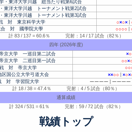
学・東洋大学川越 総当たり戦第6試合
・東洋大学川越 トーナメント戦第2試合
・東洋大学川越 トーナメント戦第3試合
戦 対 東京科学大学
|
○
×
○
×
試合 対 國學院大學
|
○
○
○
○
計 83 / 137 = 60.6％ 完射：14 / 17 試合（82％）
四年 (2026年度)
帝京大学 一巡目第二試合
×
○
帝京大学 二巡目第一試合
○
○
×
戦 対 帝京大学
○
○
地区国公立大学弓道大会
|
×
×
○
○
×
○
×
戦 対 学習院大学
|
ー
ー
ー
ー
ー
ー
ー
ー
計 18 / 38 = 47.4％ 完射：4 / 5 試合（80％）
通算成績
計 324 / 531 = 61％ 完射：59 / 72 試合（82％）
戦績トップ