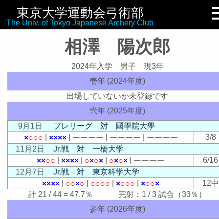
東京大学運動会弓術部
リンク集
The Univ. of Tokyo Japanese Archery Club
相澤 陽次郎
2024年入学 男子 現3年
壱年 (2024年度)
出場していないか未登録です
弐年 (2025年度)
9月1日
プレリーグ 対 國學院大學
|
|
|
|
3/8
×
○
○
○
×
×
×
×
ー
ー
ー
ー
ー
ー
ー
ー
ー
ー
ー
ー
11月2日
Jr.戦 対 一橋大学
|
|
|
|
6/16
×
×
○
○
×
×
×
×
○
×
○
×
○
×
○
×
ー
ー
ー
ー
12月7日
Jr.戦 対 東京科学大学
|
|
|
|
12中
×
×
×
×
○
○
×
○
○
○
○
○
×
○
○
○
×
○
○
×
計 21 / 44 = 47.7％ 完射：1 / 3 試合（33％）
参年 (2026年度)