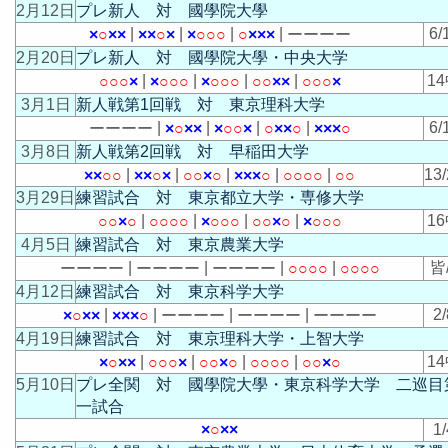
2月12日
プレ新人 対 國學院大學
|
|
|
|
6/
×
○
×
×
×
×
○
×
×
○
○
○
○
×
×
×
ー
ー
ー
ー
2月20日
プレ新人 対 國學院大學・中央大学
|
|
|
|
1
○
○
○
×
×
○
○
○
×
○
○
○
○
○
×
×
○
○
○
×
3月1日
新人戦第1回戦 対 東京理科大学
|
|
|
|
6/
ー
ー
ー
ー
×
○
×
×
×
○
○
×
○
×
×
○
×
×
×
○
3月8日
新人戦第2回戦 対 早稲田大学
|
|
|
|
|
13/
×
×
○
○
×
×
○
×
○
○
×
○
×
×
×
○
○
○
○
○
○
○
3月29日
練習試合 対 東京都立大学・専修大学
|
|
|
|
1
○
○
×
○
○
○
○
○
×
○
○
○
○
○
×
○
×
○
○
○
4月5日
練習試合 対 東京農業大学
|
|
|
|
皆
ー
ー
ー
ー
ー
ー
ー
ー
ー
ー
ー
ー
○
○
○
○
○
○
○
○
4月12日
練習試合 対 東京科学大学
|
|
|
|
2/
×
○
×
×
×
×
×
○
ー
ー
ー
ー
ー
ー
ー
ー
ー
ー
ー
ー
4月19日
練習試合 対 東京理科大学・上智大学
|
|
|
|
1
×
○
×
×
○
○
○
×
○
○
×
○
○
○
○
○
○
○
×
○
5月10日
プレ全関 対 國學院大學・東京科学大学 二巡目
一試合
×
○
×
×
1/