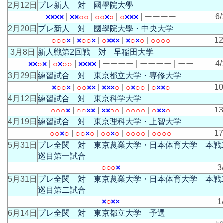
2月12日
プレ新人 対 國學院大學
|
|
|
|
6/
×
×
×
×
×
×
○
○
○
○
×
○
○
×
×
×
ー
ー
ー
ー
2月20日
プレ新人 対 國學院大學・中央大学
|
|
|
|
1
○
○
○
×
×
○
○
×
○
×
×
×
×
○
×
○
○
○
○
○
3月8日
新人戦第2回戦 対 早稲田大学
|
|
|
|
|
4/
×
×
○
×
○
×
○
○
×
×
×
×
ー
ー
ー
ー
ー
ー
ー
ー
ー
ー
3月29日
練習試合 対 東京都立大学・専修大学
|
|
|
|
1
×
○
○
×
○
○
×
×
×
×
×
○
○
×
○
○
○
×
×
○
4月12日
練習試合 対 東京科学大学
|
|
|
|
1
○
○
○
×
○
○
×
×
×
×
○
○
○
○
○
○
○
×
×
○
4月19日
練習試合 対 東京理科大学・上智大学
|
|
|
|
1
○
○
×
○
○
○
×
○
○
○
×
○
○
○
○
○
○
○
○
○
5月31日
プレ全関 対 東京農業大学・日本体育大学 本戦
巡目第一試合
○
○
○
×
3
5月31日
プレ全関 対 東京農業大学・日本体育大学 本戦
巡目第二試合
×
○
×
×
1
6月14日
プレ全関 対 東京都立大学 予選