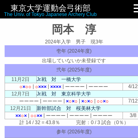
東京大学運動会弓術部
リンク集
The Univ. of Tokyo Japanese Archery Club
岡本 淳
2024年入学 男子 現3年
壱年 (2024年度)
出場していないか未登録です
弐年 (2025年度)
11月2日
Jr.戦 対 一橋大学
|
|
|
|
4/12
○
×
○
○
○
×
×
×
×
×
×
×
ー
ー
ー
ー
ー
ー
ー
ー
12月7日
Jr.戦 対 東京科学大学
|
|
|
|
7/12
ー
ー
ー
ー
ー
ー
ー
ー
×
○
×
○
×
○
×
○
○
○
×
○
12月21日
新幹部試合 対 桜美林大学
|
|
|
|
3/8
×
×
○
×
○
○
×
×
ー
ー
ー
ー
ー
ー
ー
ー
ー
ー
ー
ー
計 14 / 32 = 43.8％ 完射：0 / 3 試合（0％）
参年 (2026年度)