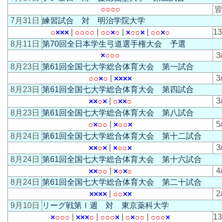
○
○
○
○
皆
7月31日
練習試合 対 明治学院大学
|
|
|
|
1
○
×
×
×
○
○
○
○
○
○
×
○
×
○
○
×
○
○
×
○
8月11日
第70回全日本学生弓道選手権大会 予選
×
○
○
○
3
8月23日
第61回全国七大学総合体育大会 第一試合
|
3
○
○
×
○
×
×
×
×
8月23日
第61回全国七大学総合体育大会 第四試合
|
3
×
×
○
×
○
×
×
○
8月23日
第61回全国七大学総合体育大会 第八試合
|
5
○
×
○
○
×
○
○
×
8月24日
第61回全国七大学総合体育大会 第十二試合
|
3
×
×
○
×
×
○
○
×
8月24日
第61回全国七大学総合体育大会 第十六試合
|
4
×
×
○
○
×
○
×
○
8月24日
第61回全国七大学総合体育大会 第二十試合
|
2
×
×
×
×
○
○
×
×
9月10日
リーグ戦第Ⅰ週 対 東京薬科大学
|
|
|
|
1
×
○
○
○
×
×
×
○
○
○
○
×
○
×
○
○
○
○
○
×