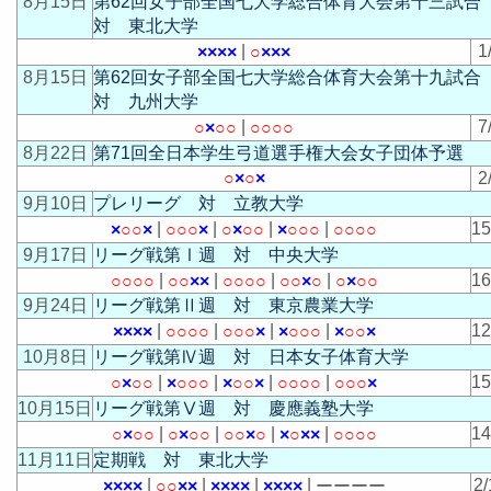
8月15日
第62回女子部全国七大学総合体育大会第十三試
対 東北大学
|
1
×
×
×
×
○
×
×
×
8月15日
第62回女子部全国七大学総合体育大会第十九試
対 九州大学
|
7
○
×
○
○
○
○
○
○
8月22日
第71回全日本学生弓道選手権大会女子団体予選
○
×
○
×
2
9月10日
プレリーグ 対 立教大学
|
|
|
|
1
×
○
○
×
○
○
○
×
○
×
○
○
×
○
○
○
○
○
○
○
9月17日
リーグ戦第Ⅰ週 対 中央大学
|
|
|
|
1
○
○
○
○
○
○
×
×
○
○
○
○
○
○
×
○
○
×
○
○
9月24日
リーグ戦第Ⅱ週 対 東京農業大学
|
|
|
|
1
×
×
×
×
○
○
○
○
○
○
○
×
×
○
○
○
×
○
○
×
10月8日
リーグ戦第Ⅳ週 対 日本女子体育大学
|
|
|
|
1
○
×
○
○
×
○
○
○
×
○
○
×
○
○
○
○
○
○
○
×
10月15日
リーグ戦第Ⅴ週 対 慶應義塾大学
|
|
|
|
1
○
×
○
○
○
×
○
○
○
○
×
○
×
○
×
×
○
○
○
○
11月11日
定期戦 対 東北大学
|
|
|
|
2/
×
×
×
×
○
○
×
×
×
×
×
×
×
×
×
×
ー
ー
ー
ー