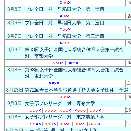
×
○
○
×
2
8月6日
プレ全日 対 早稲田大学 第一巡目
×
○
×
○
2
8月6日
プレ全日 対 早稲田大学 第二巡目
×
○
○
×
2
8月7日
プレ全日 対 早稲田大学 第三巡目
×
○
○
○
3
8月8日
第63回女子部全国七大学総合体育大会第一試合
対 京都大学
|
4
○
○
×
○
×
×
○
×
8月8日
第63回女子部全国七大学総合体育大会第二試合
対 東北大学
|
白
×
×
×
×
ー
ー
ー
ー
8月23日
第72回全日本学生弓道選手権大会女子団体 予選
○
○
○
×
3
9月3日
女子部プレリーグ 対 専修大学
|
|
|
|
1
○
○
○
×
○
○
○
○
○
○
○
×
×
○
○
○
○
○
○
×
9月8日
女子部プレリーグ 対 東京農業大学
|
|
|
|
1
○
○
×
×
○
○
○
×
○
○
×
○
○
○
×
○
○
○
○
×
9月22日
リーグ戦第II週 対 東京都立大学