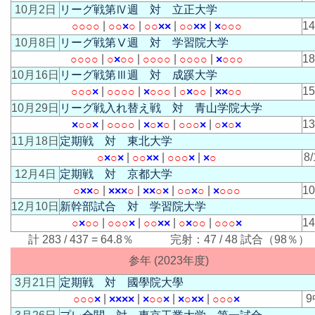
10月2日
リーグ戦第Ⅳ週 対 立正大学
|
|
|
|
1
○
○
○
○
○
○
×
○
○
○
×
×
○
○
×
×
×
○
○
○
10月8日
リーグ戦第Ⅴ週 対 学習院大学
|
|
|
|
1
○
○
○
○
○
×
○
○
○
○
○
○
○
○
○
○
×
○
○
○
10月16日
リーグ戦第Ⅲ週 対 成蹊大学
|
|
|
|
1
○
○
○
×
○
○
○
○
×
○
○
○
○
×
○
○
×
×
○
○
10月29日
リーグ戦入れ替え戦 対 青山学院大学
|
|
|
|
1
×
○
○
×
○
○
○
○
×
○
×
○
○
○
○
×
○
×
○
×
11月18日
定期戦 対 東北大学
|
|
|
8/
○
×
○
×
○
○
×
×
○
○
○
×
×
○
12月4日
定期戦 対 京都大学
|
|
|
|
1
○
×
×
○
×
×
×
○
×
×
○
×
○
○
×
○
×
○
○
○
12月10日
新幹部試合 対 学習院大学
|
|
|
|
1
○
×
○
○
○
○
○
×
○
○
×
×
○
×
○
○
○
○
○
×
計 283 / 437 = 64.8％ 完射：47 / 48 試合（98％）
参年 (2023年度)
3月21日
定期戦 対 國學院大學
|
|
|
|
9
○
○
○
×
×
×
×
×
×
○
○
×
×
○
×
×
○
○
○
×