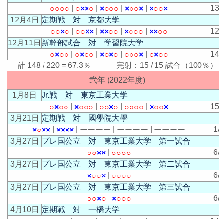
|
|
|
|
1
○
○
○
○
○
×
×
○
×
○
○
○
×
○
○
×
×
○
○
×
12月4日
定期戦 対 京都大学
|
|
|
|
1
○
○
×
○
○
○
×
×
×
×
○
○
×
○
○
○
×
×
○
○
12月11日
新幹部試合 対 学習院大学
|
|
|
|
1
○
×
○
○
○
×
○
○
×
○
×
○
○
○
○
×
○
×
○
○
計 148 / 220 = 67.3％ 完射：15 / 15 試合（100％）
弐年 (2022年度)
1月8日
Jr.戦 対 東京工業大学
|
|
|
|
1
○
×
○
○
×
○
○
○
○
○
×
○
○
○
○
○
×
○
○
×
3月21日
定期戦 対 國學院大學
|
|
|
|
1
×
○
×
×
×
×
×
×
ー
ー
ー
ー
ー
ー
ー
ー
ー
ー
ー
ー
3月27日
プレ国公立 対 東京工業大学 第一試合
|
6
○
○
×
×
○
○
○
○
3月27日
プレ国公立 対 東京工業大学 第二試合
|
6
×
○
○
×
○
○
○
○
3月27日
プレ国公立 対 東京工業大学 第三試合
|
6
○
○
×
○
×
○
○
○
4月10日
定期戦 対 一橋大学