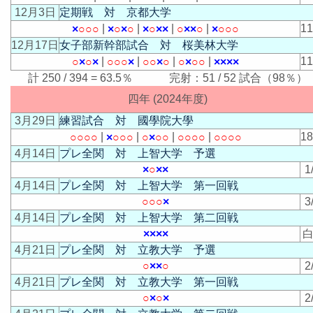
12月3日
定期戦 対 京都大学
|
|
|
|
1
×
○
○
○
×
○
×
○
×
○
×
×
○
×
×
○
×
○
○
○
12月17日
女子部新幹部試合 対 桜美林大学
|
|
|
|
1
○
×
○
×
○
○
○
×
○
○
×
○
○
×
○
○
×
×
×
×
計 250 / 394 = 63.5％ 完射：51 / 52 試合（98％）
四年 (2024年度)
3月29日
練習試合 対 國學院大學
|
|
|
|
1
○
○
○
○
×
○
○
○
○
×
○
○
○
○
○
○
○
○
○
○
4月14日
プレ全関 対 上智大学 予選
×
○
×
×
1
4月14日
プレ全関 対 上智大学 第一回戦
○
○
○
×
3
4月14日
プレ全関 対 上智大学 第二回戦
×
×
×
×
白
4月21日
プレ全関 対 立教大学 予選
○
×
×
○
2
4月21日
プレ全関 対 立教大学 第一回戦
○
×
○
×
2