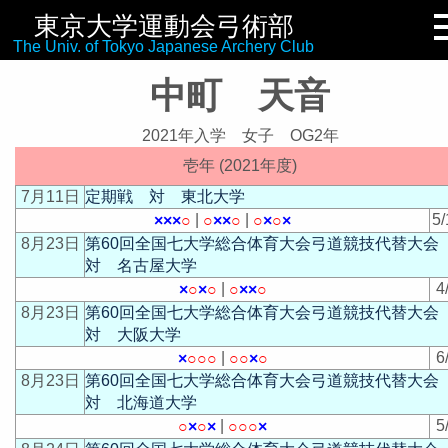
東京大学運動会弓術部
リンク集
The Univ. of Tokyo Japanese Archery Club
中町 天音
2021年入学 女子 OG2年
壱年 (2021年度)
7月11日
定期戦 対 東北大学
|
|
5/
×
×
×
○
○
×
×
○
○
×
○
×
8月23日
第60回全国七大学総合体育大会弓道競技代替大
対 名古屋大学
|
4
×
○
×
○
○
×
×
○
8月23日
第60回全国七大学総合体育大会弓道競技代替大
対 大阪大学
|
6
×
○
○
○
○
○
×
○
8月23日
第60回全国七大学総合体育大会弓道競技代替大
対 北海道大学
|
5
○
×
○
×
○
○
○
×