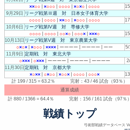
|
|
|
|
1
×
×
○
○
×
○
○
○
○
○
○
○
×
○
×
○
○
○
○
○
9月29日
リーグ戦第Ⅲ週 対 日本女子体育大学
|
|
|
|
1
○
○
○
○
○
○
○
○
×
×
○
○
×
○
○
○
○
○
○
○
10月6日
リーグ戦第IV週 対 専修大学
|
|
|
|
1
○
○
○
○
○
○
○
○
○
○
×
○
○
○
○
×
×
×
×
○
10月13日
リーグ戦第V週 対 東京農業大学
|
|
|
|
|
5/
○
×
○
×
×
○
○
○
×
×
×
×
ー
ー
ー
ー
ー
ー
ー
ー
ー
ー
11月9日
定期戦 対 東北大学
|
|
|
|
2
○
×
×
×
○
×
×
×
ー
ー
ー
ー
ー
ー
ー
ー
ー
ー
ー
ー
11月30日
定期戦 対 京都大学
|
|
|
|
1
×
○
×
×
○
×
○
○
×
○
○
×
○
○
○
○
○
○
○
×
計 199 / 315 = 63.2％ 完射：43 / 46 試合（93％）
通算成績
計 880 / 1366 = 64.4％ 完射：156 / 161 試合（97％
戦績トップ
弓術部戦績データベース Ver.