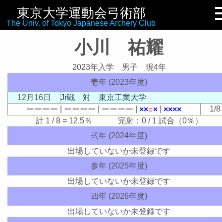
東京大学運動会弓術部
リンク集
The Univ. of Tokyo Japanese Archery Club
小川 祐耀
2023年入学 男子 現4年
壱年 (2023年度)
12月16日
Jr戦 対 東京工業大学
|
|
|
|
1/8
ー
ー
ー
ー
ー
ー
ー
ー
ー
ー
ー
ー
×
×
○
×
×
×
×
×
計 1 / 8 = 12.5％ 完射：0 / 1 試合（0％）
弐年 (2024年度)
出場していないか未登録です
参年 (2025年度)
出場していないか未登録です
四年 (2026年度)
出場していないか未登録です