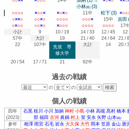
○
○
×
×
×
○
○
○
14中
加納 (1)
→
×
○
×
○
×
×
○
小林
(3)
(龍)
○
○
○
○
×
○
○
×
×
○
×
○
11中
松下 (3)
×
○
○
○
×
×
○
○
○
×
○
○
○
○
○
○
○
○
×
15中
吉田 (
○
×
○
○
○
○
×
○
×
○
○
○
○
○
○
○
○
○
○
○
17
小計
9
10 / 19
14 / 33
12 / 45
12
57中
大計
19
21 / 40
24 / 64
21 / 
22
107中
大計
14
20 / 
先攻 専
修大学
20 / 54
17 / 71
21
92中
過去の戦績
の
の
個人の戦績
四年
石黒
枝川
小川
加納
神村
小島
小林
高槻
髙村
橋本
(2023)
部
福田
古河
眞鍋
村上
室
安永
矢野
山本
(聡)
参年
相澤
雨宮
石毛
岩永
大久保
大竹
岡本
笠原
金山
唐