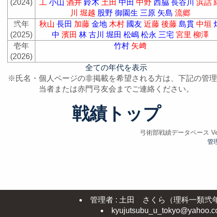
(2024)
工
小山
酒井
鈴木
土田
中田
中野
西脇
長谷川
浜詰
川
堀越
股野
御園生
三原
矢島
流郷
弐年
秋山
長田
加藤
金地
木村
國友
近藤
後藤
島貫
中垣
(2025)
中
濱田
林
古川
堀田
松嶋
松永
三宅
宮里
柳澤
壱年
竹村
矢﨑
(2026)
全ての年代を表示
※氏名・個人ページの非掲載を希望される方は、下記の管理
当者または赤門弓友会までご連絡ください。
戦績トップ
弓術部戦績データベース Ver.
管
管理者 : 土田 さくら（理科一類弐
kyujutsubu_u_tokyo@yahoo.co