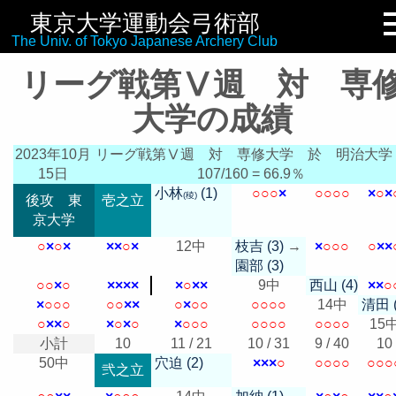
東京大学運動会弓術部
リンク集
The Univ. of Tokyo Japanese Archery Club
リーグ戦第Ⅴ週 対 専
大学の成績
2023年10月
リーグ戦第Ⅴ週 対 専修大学
於 明治大学
15日
107/160 = 66.9％
小林
(1)
○
○
○
×
○
○
○
○
×
○
×
(稜)
後攻 東
壱之立
京大学
○
×
○
×
×
×
○
×
12中
枝吉 (3)
→
×
○
○
○
○
×
×
園部 (3)
○
○
×
○
×
×
×
×
×
○
×
×
9中
西山 (4)
×
×
○
×
○
○
○
○
○
×
×
○
×
○
○
○
○
○
○
14中
清田 (
○
×
×
○
×
○
×
○
×
○
○
○
○
○
○
○
○
○
○
○
15
小計
10
11 / 21
10 / 31
9 / 40
10
50中
穴迫 (2)
×
×
×
○
○
○
○
○
○
○
○
弐之立