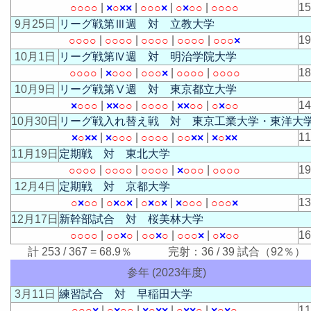
|
|
|
|
1
○
○
○
○
×
○
×
×
○
○
○
×
○
×
○
○
○
○
○
○
9月25日
リーグ戦第Ⅲ週 対 立教大学
|
|
|
|
1
○
○
○
○
○
○
○
○
○
○
○
○
○
○
○
○
○
○
○
×
10月1日
リーグ戦第Ⅳ週 対 明治学院大学
|
|
|
|
1
○
○
○
○
×
○
○
○
○
○
○
×
○
○
○
○
○
○
○
○
10月9日
リーグ戦第Ⅴ週 対 東京都立大学
|
|
|
|
1
×
○
○
○
×
×
○
○
○
○
○
○
×
×
○
○
○
×
○
○
10月30日
リーグ戦入れ替え戦 対 東京工業大学・東洋大
|
|
|
|
1
×
○
×
×
×
○
○
○
○
○
○
○
○
○
×
×
×
○
×
×
11月19日
定期戦 対 東北大学
|
|
|
|
1
○
○
○
○
○
○
○
○
○
○
○
○
×
○
○
○
○
○
○
○
12月4日
定期戦 対 京都大学
|
|
|
|
1
○
×
○
○
○
×
○
×
○
×
○
×
×
○
○
○
○
○
○
×
12月17日
新幹部試合 対 桜美林大学
|
|
|
|
1
○
○
○
○
○
○
×
○
○
○
×
○
○
○
○
×
○
×
○
○
計 253 / 367 = 68.9％ 完射：36 / 39 試合（92％）
参年 (2023年度)
3月11日
練習試合 対 早稲田大学
|
|
|
|
1
○
○
○
×
○
×
○
○
×
○
×
×
○
×
×
○
×
○
×
○