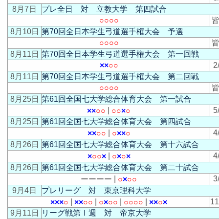
8月7日
プレ全日 対 立教大学 第四試合
○
○
○
○
皆
8月10日
第70回全日本学生弓道選手権大会 予選
○
○
○
○
皆
8月11日
第70回全日本学生弓道選手権大会 第一回戦
×
×
○
○
2
8月11日
第70回全日本学生弓道選手権大会 第二回戦
○
○
○
○
皆
8月25日
第61回全国七大学総合体育大会 第一試合
|
5
×
×
○
○
○
○
×
○
8月25日
第61回全国七大学総合体育大会 第四試合
|
4
×
×
○
○
○
×
×
○
8月26日
第61回全国七大学総合体育大会 第十六試合
|
4
×
○
○
×
○
×
○
×
8月26日
第61回全国七大学総合体育大会 第二十試合
|
3
ー
ー
ー
ー
○
×
○
○
9月4日
プレリーグ 対 東京理科大学
|
|
|
|
1
×
×
×
○
×
×
○
○
○
×
○
○
○
○
○
○
×
×
○
×
9月11日
リーグ戦第Ⅰ週 対 帝京大学