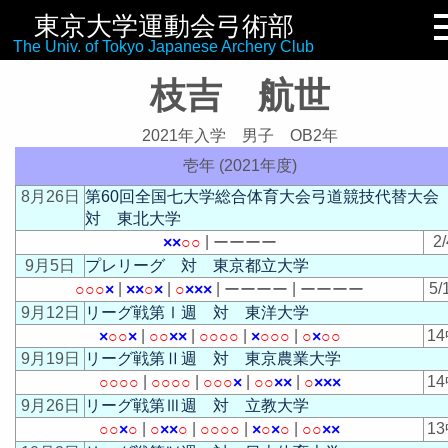
東京大学運動会弓術部
リンク集
The Univ. of Tokyo Japanese Archery Club
枝吉 航世
2021年入学 男子 OB2年
壱年 (2021年度)
8月26日
第60回全国七大学総合体育大会弓道競技代替大
対 東北大学
|
2/
×
×
○
○
ー
ー
ー
ー
9月5日
プレリーグ 対 東京都立大学
|
|
|
|
5/
○
○
○
×
×
×
○
×
○
×
×
×
ー
ー
ー
ー
ー
ー
ー
ー
9月12日
リーグ戦第Ⅰ週 対 東洋大学
|
|
|
|
1
×
○
○
×
○
○
×
×
○
○
○
○
×
○
○
○
○
×
○
○
9月19日
リーグ戦第Ⅱ週 対 東京農業大学
|
|
|
|
1
○
○
○
○
○
○
○
○
○
○
○
×
○
○
×
×
○
×
×
×
9月26日
リーグ戦第Ⅲ週 対 立教大学
|
|
|
|
1
○
○
×
○
○
×
×
○
○
○
○
○
×
○
×
○
○
○
×
×