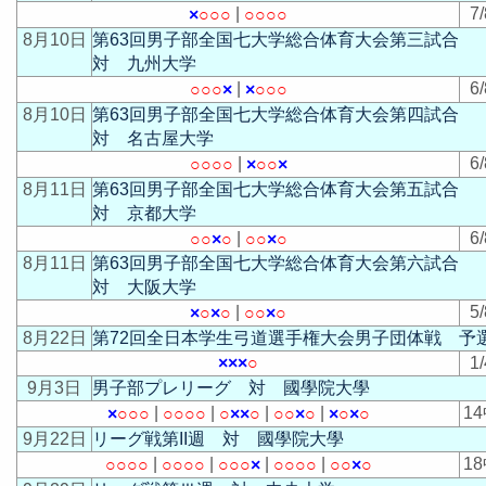
|
7/
×
○
○
○
○
○
○
○
8月10日
第63回男子部全国七大学総合体育大会第三試合
対 九州大学
|
6/
○
○
○
×
×
○
○
○
8月10日
第63回男子部全国七大学総合体育大会第四試合
対 名古屋大学
|
6/
○
○
○
○
×
○
○
×
8月11日
第63回男子部全国七大学総合体育大会第五試合
対 京都大学
|
6/
○
○
×
○
○
○
×
○
8月11日
第63回男子部全国七大学総合体育大会第六試合
対 大阪大学
|
5/
×
○
×
○
○
○
×
○
8月22日
第72回全日本学生弓道選手権大会男子団体戦 予
×
×
×
○
1/
9月3日
男子部プレリーグ 対 國學院大學
|
|
|
|
1
×
○
○
○
○
○
○
○
○
×
×
○
○
○
×
○
×
○
×
○
9月22日
リーグ戦第II週 対 國學院大學
|
|
|
|
1
○
○
○
○
○
○
○
○
○
○
○
×
○
○
○
○
○
○
×
○