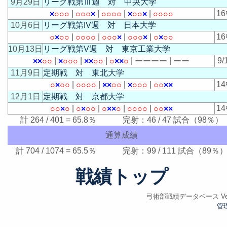
9月29日
リーグ戦第Ⅲ週 対 中央大学
|
|
|
|
1
×
○
○
○
○
○
○
×
○
○
○
○
×
○
○
×
○
○
○
○
10月6日
リーグ戦第IV週 対 日本大学
|
|
|
|
1
○
×
○
○
○
○
○
○
○
○
○
×
○
○
○
×
○
×
○
○
10月13日
リーグ戦第V週 対 東京工業大学
|
|
|
|
|
9/
×
×
○
○
×
○
○
○
×
×
○
○
○
×
×
○
ー
ー
ー
ー
ー
ー
11月9日
定期戦 対 東北大学
|
|
|
|
1
○
×
○
○
○
○
○
○
×
×
○
○
×
○
○
○
○
○
×
×
12月1日
定期戦 対 京都大学
|
|
|
|
1
○
○
×
○
○
×
○
○
○
×
×
○
○
○
○
○
○
○
×
×
計 264 / 401 = 65.8％ 完射：46 / 47 試合（98％）
通算成績
計 704 / 1074 = 65.5％ 完射：99 / 111 試合（89％
戦績トップ
弓術部戦績データベース Ver.
管