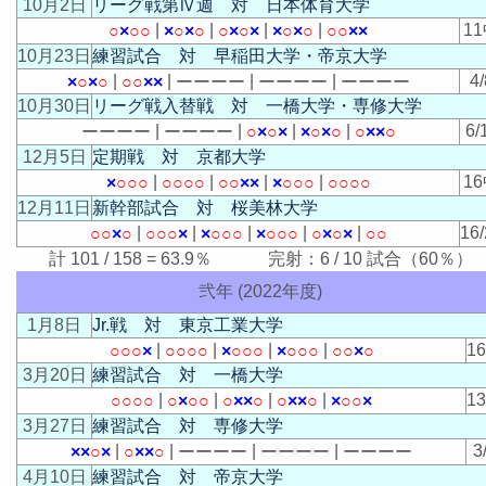
10月2日
リーグ戦第Ⅳ週 対 日本体育大学
|
|
|
|
1
○
×
○
○
×
○
×
○
○
×
○
×
×
○
×
○
○
○
×
×
10月23日
練習試合 対 早稲田大学・帝京大学
|
|
|
|
4/
×
○
×
○
○
○
×
×
ー
ー
ー
ー
ー
ー
ー
ー
ー
ー
ー
ー
10月30日
リーグ戦入替戦 対 一橋大学・専修大学
|
|
|
|
6/
ー
ー
ー
ー
ー
ー
ー
ー
○
×
○
×
×
○
×
○
○
×
×
○
12月5日
定期戦 対 京都大学
|
|
|
|
1
×
○
○
○
○
○
○
○
○
○
×
×
×
○
○
○
○
○
○
○
12月11日
新幹部試合 対 桜美林大学
|
|
|
|
|
16/
○
○
×
○
○
○
○
×
×
○
○
○
×
○
○
○
○
×
○
×
○
○
計 101 / 158 = 63.9％ 完射：6 / 10 試合（60％）
弐年 (2022年度)
1月8日
Jr.戦 対 東京工業大学
|
|
|
|
1
○
○
○
×
○
○
○
○
×
○
○
○
×
○
○
○
○
○
×
○
3月20日
練習試合 対 一橋大学
|
|
|
|
1
○
○
○
○
○
×
○
○
○
×
×
○
○
×
×
○
×
○
○
×
3月27日
練習試合 対 専修大学
|
|
|
|
3
×
×
○
×
○
×
×
○
ー
ー
ー
ー
ー
ー
ー
ー
ー
ー
ー
ー
4月10日
練習試合 対 帝京大学