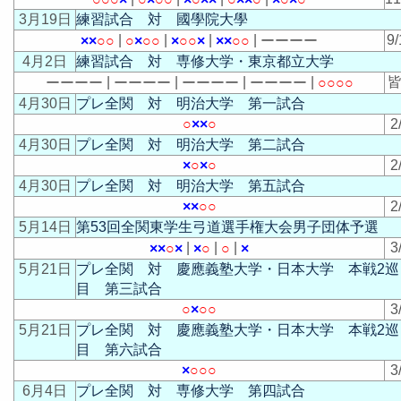
3月19日
練習試合 対 國學院大學
|
|
|
|
9/
×
×
○
○
○
×
○
○
×
○
○
×
×
×
○
○
ー
ー
ー
ー
4月2日
練習試合 対 専修大学・東京都立大学
|
|
|
|
皆
ー
ー
ー
ー
ー
ー
ー
ー
ー
ー
ー
ー
ー
ー
ー
ー
○
○
○
○
4月30日
プレ全関 対 明治大学 第一試合
○
×
×
○
2
4月30日
プレ全関 対 明治大学 第二試合
×
○
×
○
2
4月30日
プレ全関 対 明治大学 第五試合
×
×
○
○
2
5月14日
第53回全関東学生弓道選手権大会男子団体予選
|
|
|
3
×
×
○
×
×
○
○
×
5月21日
プレ全関 対 慶應義塾大学・日本大学 本戦2巡
目 第三試合
○
×
○
○
3
5月21日
プレ全関 対 慶應義塾大学・日本大学 本戦2巡
目 第六試合
×
○
○
○
3
6月4日
プレ全関 対 専修大学 第四試合