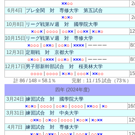
×
×
○
○
2
6月4日
プレ全関 対 専修大学 第五試合
×
○
×
○
2
10月8日
リーグ戦第Ⅳ週 対 國學院大學
|
|
|
|
1
×
○
○
×
○
○
○
○
○
○
×
×
○
○
×
×
×
○
×
○
10月15日
リーグ戦第Ⅴ週 対 専修大学
|
|
|
|
8/
×
○
○
○
○
×
×
○
○
○
×
○
×
×
×
×
ー
ー
ー
ー
12月3日
定期戦 対 京都大学
|
|
|
|
8/
○
×
○
○
○
×
×
×
○
○
×
○
×
×
×
○
ー
ー
ー
ー
12月17日
男子部新幹部試合 対 桜美林大学
|
|
|
|
1
○
○
○
○
○
○
○
○
×
○
×
○
○
○
○
×
×
×
○
○
計 86 / 148 = 58.1％ 完射：11 / 15 試合（73％）
四年 (2024年度)
3月24日
練習試合 対 國學院大學
|
|
|
|
|
16/
×
○
×
○
○
○
○
○
○
○
×
○
○
○
○
○
×
×
○
○
×
○
3月31日
練習試合 対 中央大学
|
|
|
|
1
○
×
×
○
○
×
○
○
○
○
○
○
×
○
○
×
×
○
×
×
4月7日
練習試合 対 専修大学
|
|
|
|
1
×
○
×
○
○
×
×
○
○
○
○
×
○
○
○
×
○
○
×
×