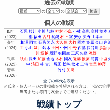
過去の戦績
の
の
個人の戦績
四年
石黒
枝川
小川
加納
神村
小島
小林
高槻
髙村
橋本
(2023)
部
福田
古河
眞鍋
村上
室
安永
矢野
山本
(聡)
参年
相澤
雨宮
石毛
岩永
大久保
大竹
岡本
笠原
金山
唐
(2024)
工
小山
酒井
鈴木
土田
中田
中野
西脇
長谷川
浜詰
川
堀越
股野
御園生
三原
矢島
流郷
弐年
秋山
長田
加藤
金地
木村
國友
近藤
後藤
島貫
中垣
(2025)
中
濱田
林
古川
堀田
松嶋
松永
三宅
宮里
柳澤
壱年
竹村
矢﨑
(2026)
全ての年代を表示
※氏名・個人ページの非掲載を希望される方は、下記の管理
当者または赤門弓友会までご連絡ください。
戦績トップ