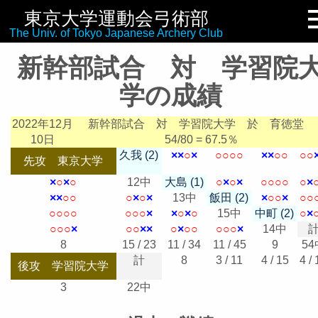
東京大学運動会弓術部
リンク集
The Univ. of Tokyo Japanese Archery Club
新幹部試合 対 学習院
学の成績
2022年12月
新幹部試合 対 学習院大学
於 育徳堂
10日
54/80 = 67.5％
久我 (2)
×
×
○
×
○
○
○
○
×
×
○
○
○
○
先攻 東京大学
×
○
×
○
12中
大島 (1)
○
×
○
×
○
○
○
○
○
×
×
×
○
○
○
×
○
×
13中
飯田 (2)
×
○
○
×
○
○
○
○
○
○
○
○
○
×
×
○
×
○
15中
中町 (2)
○
×
○
○
○
×
○
○
×
×
○
×
○
○
○
○
○
×
14中
8
15 / 23
11 / 34
11 / 45
9
54
計
8
3 / 11
4 / 15
4 /
後攻 学習院大学
3
22中