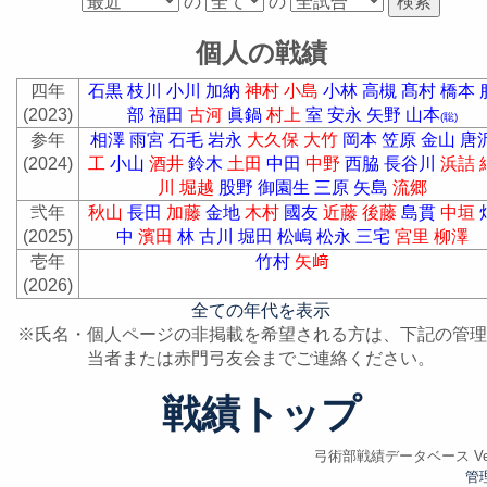
の
の
個人の戦績
四年
石黒
枝川
小川
加納
神村
小島
小林
高槻
髙村
橋本
(2023)
部
福田
古河
眞鍋
村上
室
安永
矢野
山本
(聡)
参年
相澤
雨宮
石毛
岩永
大久保
大竹
岡本
笠原
金山
唐
(2024)
工
小山
酒井
鈴木
土田
中田
中野
西脇
長谷川
浜詰
川
堀越
股野
御園生
三原
矢島
流郷
弐年
秋山
長田
加藤
金地
木村
國友
近藤
後藤
島貫
中垣
(2025)
中
濱田
林
古川
堀田
松嶋
松永
三宅
宮里
柳澤
壱年
竹村
矢﨑
(2026)
全ての年代を表示
※氏名・個人ページの非掲載を希望される方は、下記の管理
当者または赤門弓友会までご連絡ください。
戦績トップ
弓術部戦績データベース Ver.
管