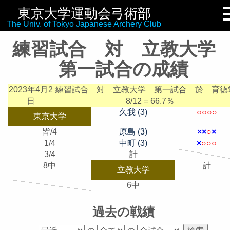
東京大学運動会弓術部
リンク集
The Univ. of Tokyo Japanese Archery Club
練習試合 対 立教大
第一試合の成績
2023年4月2
練習試合 対 立教大学 第一試合
於 育徳
日
8/12 = 66.7％
久我 (3)
○
○
○
○
東京大学
皆/4
原島 (3)
×
×
○
×
1/4
中町 (3)
×
○
○
○
3/4
計
8中
計
立教大学
6中
過去の戦績