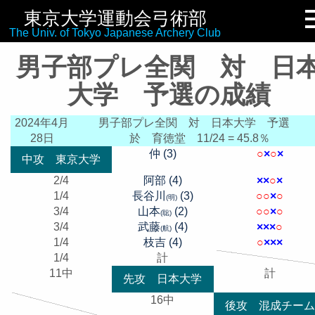
東京大学運動会弓術部
リンク集
The Univ. of Tokyo Japanese Archery Club
男子部プレ全関 対 日
大学 予選の成績
2024年4月
男子部プレ全関 対 日本大学 予選
28日
於 育徳堂
11/24 = 45.8％
仲 (3)
○
×
○
×
中攻 東京大学
2/4
阿部 (4)
×
×
○
×
1/4
長谷川
(3)
○
○
×
○
(明)
3/4
山本
(2)
○
○
×
○
(聡)
3/4
武藤
(4)
×
×
×
○
(航)
1/4
枝吉 (4)
○
×
×
×
1/4
計
11中
計
先攻 日本大学
16中
後攻 混成チーム