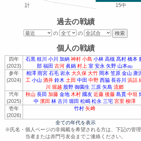
計
15中
過去の戦績
の
の
個人の戦績
四年
石黒
枝川
小川
加納
神村
小島
小林
高槻
髙村
橋本
(2023)
部
福田
古河
眞鍋
村上
室
安永
矢野
山本
(聡)
参年
相澤
雨宮
石毛
岩永
大久保
大竹
岡本
笠原
金山
唐
(2024)
工
小山
酒井
鈴木
土田
中田
中野
西脇
長谷川
浜詰
川
堀越
股野
御園生
三原
矢島
流郷
弐年
秋山
長田
加藤
金地
木村
國友
近藤
後藤
島貫
中垣
(2025)
中
濱田
林
古川
堀田
松嶋
松永
三宅
宮里
柳澤
壱年
竹村
矢﨑
(2026)
全ての年代を表示
※氏名・個人ページの非掲載を希望される方は、下記の管理
当者または赤門弓友会までご連絡ください。