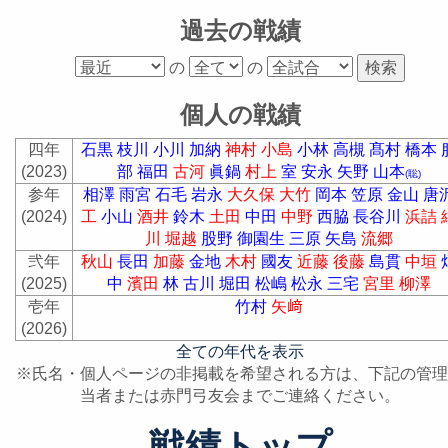
過去の戦績
の
の
個人の戦績
四年
石黒
枝川
小川
加納
神村
小島
小林
高槻
髙村
橋本
(2023)
部
福田
古河
眞鍋
村上
室
安永
矢野
山本
(聡)
参年
相澤
雨宮
石毛
岩永
大久保
大竹
岡本
笠原
金山
唐
(2024)
工
小山
酒井
鈴木
土田
中田
中野
西脇
長谷川
浜詰
川
堀越
股野
御園生
三原
矢島
流郷
弐年
秋山
長田
加藤
金地
木村
國友
近藤
後藤
島貫
中垣
(2025)
中
濱田
林
古川
堀田
松嶋
松永
三宅
宮里
柳澤
壱年
竹村
矢﨑
(2026)
全ての年代を表示
※氏名・個人ページの非掲載を希望される方は、下記の管理
当者または赤門弓友会までご連絡ください。
戦績トップ