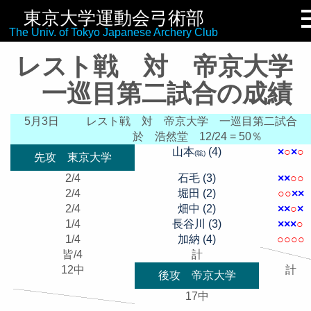
東京大学運動会弓術部
リンク集
The Univ. of Tokyo Japanese Archery Club
レスト戦 対 帝京大
一巡目第二試合の成績
5月3日
レスト戦 対 帝京大学 一巡目第二試合
於 浩然堂
12/24 = 50％
山本
(4)
×
○
×
○
(聡)
先攻 東京大学
2/4
石毛 (3)
×
×
○
○
2/4
堀田 (2)
○
○
×
×
2/4
畑中 (2)
×
×
○
×
1/4
長谷川 (3)
×
×
×
○
1/4
加納 (4)
○
○
○
○
皆/4
計
12中
計
後攻 帝京大学
17中