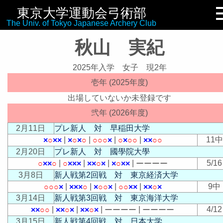
東京大学運動会弓術部
リンク集
The Univ. of Tokyo Japanese Archery Club
秋山 実紀
2025年入学 女子 現2年
壱年 (2025年度)
出場していないか未登録です
弐年 (2026年度)
2月11日
プレ新人 対 早稲田大学
|
|
|
|
11中
×
○
×
×
×
○
×
○
○
○
○
×
○
×
○
○
×
×
○
○
2月20日
プレ新人 対 國學院大學
|
|
|
|
5/16
○
×
×
○
○
×
×
×
×
×
○
×
×
○
×
×
ー
ー
ー
ー
3月8日
新人戦第2回戦 対 東京経済大学
|
|
|
|
9中
○
○
○
×
×
×
×
○
×
○
○
×
○
○
×
×
×
×
○
×
3月14日
新人戦第3回戦 対 東京海洋大学
|
|
|
|
4/12
×
×
○
○
×
×
○
×
×
×
○
×
ー
ー
ー
ー
ー
ー
ー
ー
3月15日
新人戦第4回戦 対 日本大学