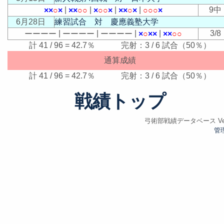
|
|
|
|
9中
×
×
○
×
×
×
○
○
×
○
○
×
×
×
○
×
○
○
○
×
6月28日
練習試合 対 慶應義塾大学
|
|
|
|
3/8
ー
ー
ー
ー
ー
ー
ー
ー
ー
ー
ー
ー
×
○
×
×
×
×
○
○
計 41 / 96 = 42.7％ 完射：3 / 6 試合（50％）
通算成績
計 41 / 96 = 42.7％ 完射：3 / 6 試合（50％）
戦績トップ
弓術部戦績データベース Ver.
管