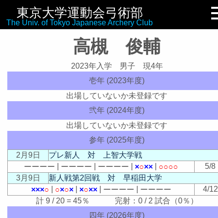
東京大学運動会弓術部
リンク集
The Univ. of Tokyo Japanese Archery Club
高槻 俊輔
2023年入学 男子 現4年
壱年 (2023年度)
出場していないか未登録です
弐年 (2024年度)
出場していないか未登録です
参年 (2025年度)
2月9日
プレ新人 対 上智大学戦
|
|
|
|
5/8
ー
ー
ー
ー
ー
ー
ー
ー
ー
ー
ー
ー
×
○
×
×
○
○
○
○
3月9日
新人戦第2回戦 対 早稲田大学
|
|
|
|
4/12
×
×
×
○
○
×
○
×
×
○
×
×
ー
ー
ー
ー
ー
ー
ー
ー
計 9 / 20 = 45％ 完射：0 / 2 試合（0％）
四年 (2026年度)