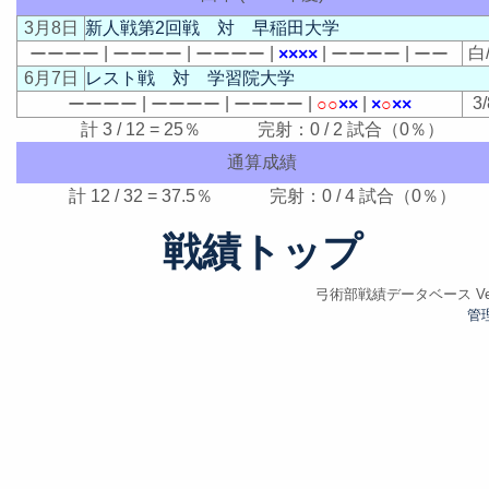
3月8日
新人戦第2回戦 対 早稲田大学
|
|
|
|
|
白
ー
ー
ー
ー
ー
ー
ー
ー
ー
ー
ー
ー
×
×
×
×
ー
ー
ー
ー
ー
ー
6月7日
レスト戦 対 学習院大学
|
|
|
|
3/
ー
ー
ー
ー
ー
ー
ー
ー
ー
ー
ー
ー
○
○
×
×
×
○
×
×
計 3 / 12 = 25％ 完射：0 / 2 試合（0％）
通算成績
計 12 / 32 = 37.5％ 完射：0 / 4 試合（0％）
戦績トップ
弓術部戦績データベース Ver.
管