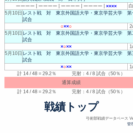
|
|
|
|
白
ー
ー
ー
ー
ー
ー
ー
ー
ー
ー
ー
ー
ー
ー
ー
ー
×
×
×
×
5月10日
レスト戦 対 東京外国語大学・東京学芸大学 第
試合
○
×
×
○
2
5月10日
レスト戦 対 東京外国語大学・東京学芸大学 第
試合
×
○
×
×
1
5月10日
レスト戦 対 東京外国語大学・東京学芸大学 第
試合
×
○
×
×
1
計 14 / 48 = 29.2％ 完射：4 / 8 試合（50％）
通算成績
計 14 / 48 = 29.2％ 完射：4 / 8 試合（50％）
戦績トップ
弓術部戦績データベース Ver.
管