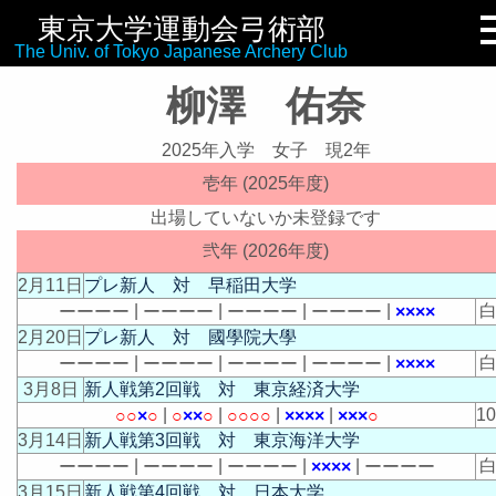
東京大学運動会弓術部
リンク集
The Univ. of Tokyo Japanese Archery Club
柳澤 佑奈
2025年入学 女子 現2年
壱年 (2025年度)
出場していないか未登録です
弐年 (2026年度)
2月11日
プレ新人 対 早稲田大学
|
|
|
|
白
ー
ー
ー
ー
ー
ー
ー
ー
ー
ー
ー
ー
ー
ー
ー
ー
×
×
×
×
2月20日
プレ新人 対 國學院大學
|
|
|
|
白
ー
ー
ー
ー
ー
ー
ー
ー
ー
ー
ー
ー
ー
ー
ー
ー
×
×
×
×
3月8日
新人戦第2回戦 対 東京経済大学
|
|
|
|
1
○
○
×
○
○
×
×
○
○
○
○
○
×
×
×
×
×
×
×
○
3月14日
新人戦第3回戦 対 東京海洋大学
|
|
|
|
白
ー
ー
ー
ー
ー
ー
ー
ー
ー
ー
ー
ー
×
×
×
×
ー
ー
ー
ー
3月15日
新人戦第4回戦 対 日本大学