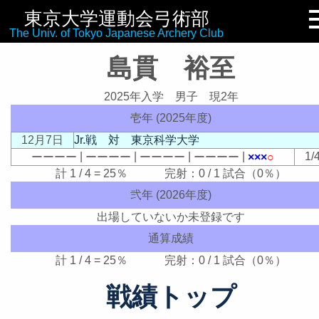
東京大学運動会弓術部
リンク集
The Univ. of Tokyo Japanese Archery Club
島貫 裕至
2025年入学 男子 現2年
壱年 (2025年度)
12月7日
Jr.戦 対 東京科学大学
|
|
|
|
1/
ー
ー
ー
ー
ー
ー
ー
ー
ー
ー
ー
ー
ー
ー
ー
ー
×
×
×
○
計 1 / 4 = 25％ 完射：0 / 1 試合（0％）
弐年 (2026年度)
出場していないか未登録です
通算成績
計 1 / 4 = 25％ 完射：0 / 1 試合（0％）
戦績トップ