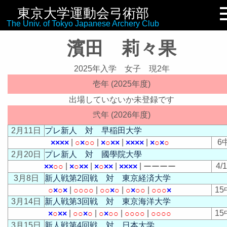
東京大学運動会弓術部
リンク集
The Univ. of Tokyo Japanese Archery Club
濱田 莉々果
2025年入学 女子 現2年
壱年 (2025年度)
出場していないか未登録です
弐年 (2026年度)
2月11日
プレ新人 対 早稲田大学
|
|
|
|
6
×
×
×
×
○
×
○
○
×
○
×
×
×
×
×
×
×
○
×
○
2月20日
プレ新人 対 國學院大學
|
|
|
|
4/
×
×
○
○
×
○
×
×
×
○
×
×
×
×
×
×
ー
ー
ー
ー
3月8日
新人戦第2回戦 対 東京経済大学
|
|
|
|
15
○
×
○
×
○
○
○
○
○
○
×
○
○
×
○
○
○
○
○
×
3月14日
新人戦第3回戦 対 東京海洋大学
|
|
|
|
15
×
○
×
×
○
○
×
○
○
×
○
○
○
○
○
○
○
○
○
○
3月15日
新人戦第4回戦 対 日本大学