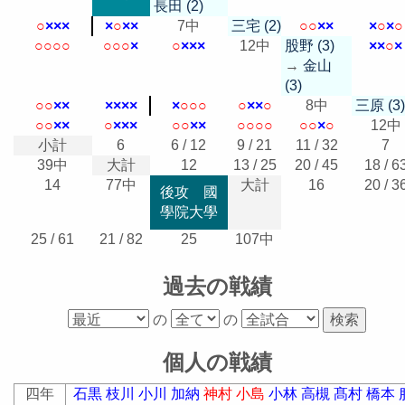
長田 (2)
○
×
×
×
×
○
×
×
7中
三宅 (2)
○
○
×
×
×
○
×
○
○
○
○
○
○
○
○
×
○
×
×
×
12中
股野 (3)
×
×
○
×
→
金山
(3)
○
○
×
×
×
×
×
×
×
○
○
○
○
×
×
○
8中
三原 (3)
○
○
×
×
○
×
×
×
○
○
×
×
○
○
○
○
○
○
×
○
12中
小計
6
6 / 12
9 / 21
11 / 32
7
39中
大計
12
13 / 25
20 / 45
18 / 6
14
77中
大計
16
20 / 3
後攻 國
學院大學
25 / 61
21 / 82
25
107中
過去の戦績
の
の
個人の戦績
四年
石黒
枝川
小川
加納
神村
小島
小林
高槻
髙村
橋本