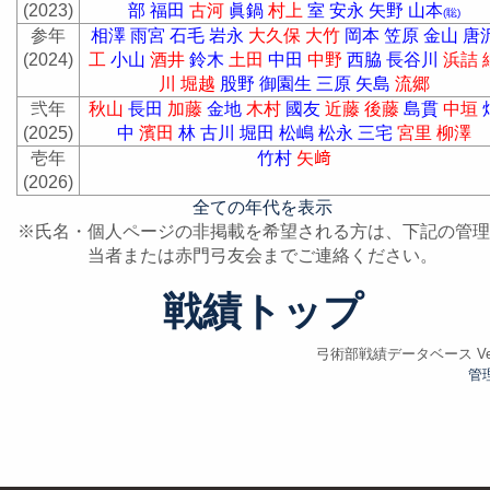
(2023)
部
福田
古河
眞鍋
村上
室
安永
矢野
山本
(聡)
参年
相澤
雨宮
石毛
岩永
大久保
大竹
岡本
笠原
金山
唐
(2024)
工
小山
酒井
鈴木
土田
中田
中野
西脇
長谷川
浜詰
川
堀越
股野
御園生
三原
矢島
流郷
弐年
秋山
長田
加藤
金地
木村
國友
近藤
後藤
島貫
中垣
(2025)
中
濱田
林
古川
堀田
松嶋
松永
三宅
宮里
柳澤
壱年
竹村
矢﨑
(2026)
全ての年代を表示
※氏名・個人ページの非掲載を希望される方は、下記の管理
当者または赤門弓友会までご連絡ください。
戦績トップ
弓術部戦績データベース Ver.
管