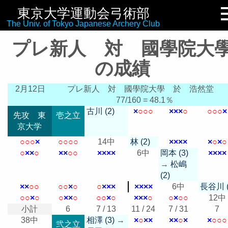
東京大学運動会弓術部
リンク集
The Univ. of Tokyo Japanese Archery Club
プレ新人 対 國學院大
の成績
2月12日
プレ新人 対 國學院大學
於 浩然堂
77/160 = 48.1％
古川 (2)
×
○
○
○
×
×
×
○
○
○
○
×
先攻 東
壱之立
京大学
○
○
○
×
○
○
○
○
14中
林 (2)
×
×
×
×
×
○
×
○
○
×
×
○
×
×
○
○
×
×
×
×
6中
岡本 (3)
×
×
×
×
→
松嶋
(2)
×
×
○
○
○
○
×
○
○
×
×
×
×
×
×
×
6中
長谷川 (
○
○
×
○
○
×
×
○
○
○
×
○
×
×
×
○
○
×
○
○
12中
小計
6
7 / 13
11 / 24
7 / 31
7
38中
相澤 (3)
→
×
○
×
×
×
×
○
×
×
○
○
○
弐之立