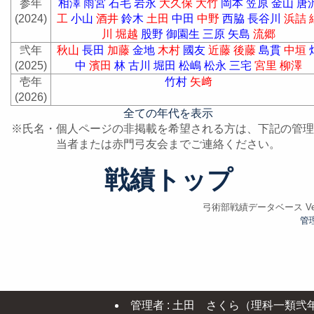
参年
相澤
雨宮
石毛
岩永
大久保
大竹
岡本
笠原
金山
唐
(2024)
工
小山
酒井
鈴木
土田
中田
中野
西脇
長谷川
浜詰
川
堀越
股野
御園生
三原
矢島
流郷
弐年
秋山
長田
加藤
金地
木村
國友
近藤
後藤
島貫
中垣
(2025)
中
濱田
林
古川
堀田
松嶋
松永
三宅
宮里
柳澤
壱年
竹村
矢﨑
(2026)
全ての年代を表示
※氏名・個人ページの非掲載を希望される方は、下記の管理
当者または赤門弓友会までご連絡ください。
戦績トップ
弓術部戦績データベース Ver.
管
管理者 : 土田 さくら（理科一類弐