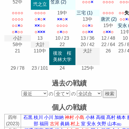
52中
笠原 (2)
○
○
○
×
○
○
○
○
○
○
○
弐之立
○
○
○
○
○
○
○
○
19中
三宅 (1)
○
○
○
○
○
○
失
○
○
○
○
○
×
○
×
×
×
○
×
13中
唐沢 (2)
○
○
×
○
○
×
○
×
×
○
○
○
○
○
○
○
○
×
○
15中
安永 (
○
×
○
○
○
×
×
×
○
×
○
○
○
○
×
×
○
×
×
○
11
小計
13
10 / 23
13 / 36
12 / 48
10
58中
大計
22
20 / 42
22 / 64
25 / 
21
110中
大計
26
23 / 
後攻 桜
美林大学
29 / 78
23 / 101
24
125中
過去の戦績
の
の
個人の戦績
四年
石黒
枝川
小川
加納
神村
小島
小林
高槻
髙村
橋本
(2023)
部
福田
古河
眞鍋
村上
室
安永
矢野
山本
(聡)