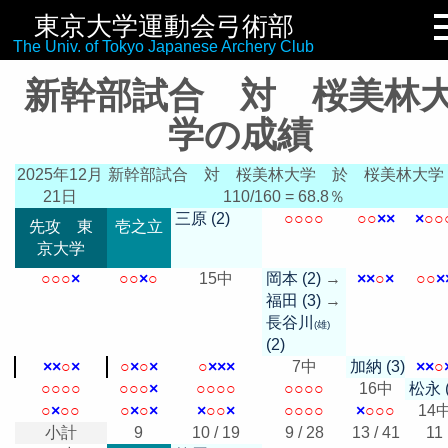
東京大学運動会弓術部
リンク集
The Univ. of Tokyo Japanese Archery Club
新幹部試合 対 桜美林
学の成績
2025年12月
新幹部試合 対 桜美林大学
於 桜美林大学
21日
110/160 = 68.8％
三原 (2)
○
○
○
○
○
○
×
×
×
○
○
先攻 東
壱之立
京大学
○
○
○
×
○
○
×
○
15中
岡本 (2)
→
×
×
○
×
○
○
×
福田 (3)
→
長谷川
(雄)
(2)
×
×
○
×
○
×
○
×
○
×
×
×
7中
加納 (3)
×
×
○
○
○
○
○
○
○
○
×
○
○
○
○
○
○
○
○
16中
松永 (
○
×
○
○
○
×
○
×
×
○
○
×
○
○
○
○
×
○
○
○
14
小計
9
10 / 19
9 / 28
13 / 41
11