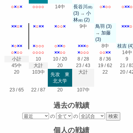
○
×
○
×
○
○
○
○
14中
長谷川
○
×
○
○
○
×
×
○
(明)
(3)
→
小
林
(2)
(稜)
×
×
○
×
×
○
×
×
×
○
○
×
9中
鳥羽 (3)
×
×
×
○
→
加藤
(3)
×
○
×
×
×
○
○
○
○
×
×
○
×
×
×
○
8中
枝吉 (4
○
×
○
○
○
○
○
○
×
×
○
○
×
○
○
○
○
○
×
×
14中
小計
10
10 / 20
8 / 28
8 / 36
9
45中
大計
20
23 / 43
19 / 62
21 / 8
20
103中
大計
22
20 / 4
先攻 東
北大学
23 / 65
22 / 87
20
107中
過去の戦績
の
の
個人の戦績