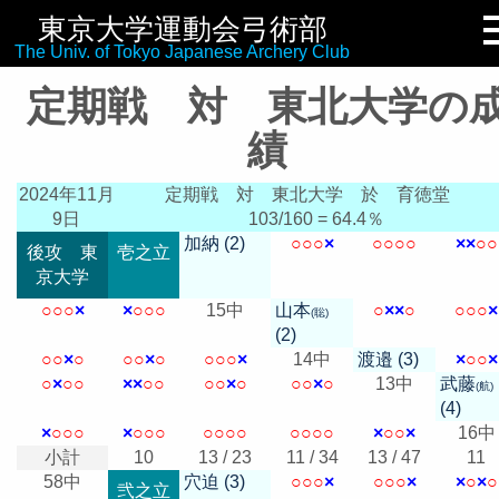
東京大学運動会弓術部
リンク集
The Univ. of Tokyo Japanese Archery Club
定期戦 対 東北大学の
績
2024年11月
定期戦 対 東北大学
於 育徳堂
9日
103/160 = 64.4％
加納 (2)
○
○
○
×
○
○
○
○
×
×
○
○
後攻 東
壱之立
京大学
○
○
○
×
×
○
○
○
15中
山本
○
×
×
○
○
○
○
×
(聡)
(2)
○
○
×
○
○
○
×
○
○
○
○
×
14中
渡邉 (3)
×
○
○
×
○
×
○
○
×
×
○
○
○
○
×
○
○
○
×
○
13中
武藤
(航)
(4)
×
○
○
○
×
○
○
○
○
○
○
○
○
○
○
○
×
○
○
×
16中
小計
10
13 / 23
11 / 34
13 / 47
11
58中
穴迫 (3)
○
○
○
×
○
○
○
×
×
○
×
○
弐之立