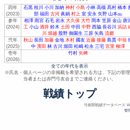
四年
石黒
枝川
小川
加納
神村
小島
小林
高槻
髙村
橋本
(2023)
部
福田
古河
眞鍋
村上
室
安永
矢野
山本
(聡)
参年
相澤
雨宮
石毛
岩永
大久保
大竹
岡本
笠原
金山
唐
(2024)
工
小山
酒井
鈴木
土田
中田
中野
西脇
長谷川
浜詰
川
堀越
股野
御園生
三原
矢島
流郷
弐年
秋山
長田
加藤
金地
木村
國友
近藤
後藤
島貫
中垣
(2025)
中
濱田
林
古川
堀田
松嶋
松永
三宅
宮里
柳澤
壱年
竹村
矢﨑
(2026)
全ての年代を表示
※氏名・個人ページの非掲載を希望される方は、下記の管理
当者または赤門弓友会までご連絡ください。
戦績トップ
弓術部戦績データベース Ver.
管