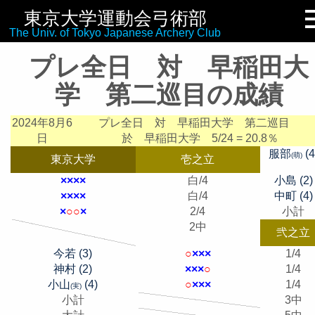
東京大学運動会弓術部
リンク集
The Univ. of Tokyo Japanese Archery Club
プレ全日 対 早稲田大
学 第二巡目の成績
2024年8月6
プレ全日 対 早稲田大学 第二巡目
日
於 早稲田大学
5/24 = 20.8％
服部
(4
(萌)
東京大学
壱之立
×
×
×
×
白/4
小島 (2)
×
×
×
×
白/4
中町 (4)
×
○
○
×
2/4
小計
2中
弐之立
今若 (3)
○
×
×
×
1/4
神村 (2)
×
×
×
○
1/4
小山
(4)
○
×
×
×
1/4
(実)
小計
3中