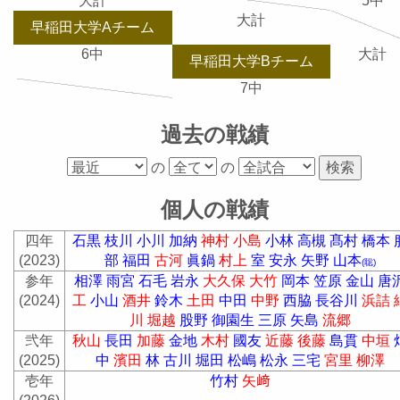
大計
5中
大計
早稲田大学Aチーム
6中
大計
早稲田大学Bチーム
7中
過去の戦績
の
の
個人の戦績
四年
石黒
枝川
小川
加納
神村
小島
小林
高槻
髙村
橋本
(2023)
部
福田
古河
眞鍋
村上
室
安永
矢野
山本
(聡)
参年
相澤
雨宮
石毛
岩永
大久保
大竹
岡本
笠原
金山
唐
(2024)
工
小山
酒井
鈴木
土田
中田
中野
西脇
長谷川
浜詰
川
堀越
股野
御園生
三原
矢島
流郷
弐年
秋山
長田
加藤
金地
木村
國友
近藤
後藤
島貫
中垣
(2025)
中
濱田
林
古川
堀田
松嶋
松永
三宅
宮里
柳澤
壱年
竹村
矢﨑