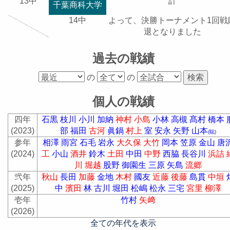
13中
計
千葉商科大学
14中
よって、決勝トーナメント1回戦
退となりました
過去の戦績
の
の
個人の戦績
四年
石黒
枝川
小川
加納
神村
小島
小林
高槻
髙村
橋本
(2023)
部
福田
古河
眞鍋
村上
室
安永
矢野
山本
(聡)
参年
相澤
雨宮
石毛
岩永
大久保
大竹
岡本
笠原
金山
唐
(2024)
工
小山
酒井
鈴木
土田
中田
中野
西脇
長谷川
浜詰
川
堀越
股野
御園生
三原
矢島
流郷
弐年
秋山
長田
加藤
金地
木村
國友
近藤
後藤
島貫
中垣
(2025)
中
濱田
林
古川
堀田
松嶋
松永
三宅
宮里
柳澤
壱年
竹村
矢﨑
(2026)
全ての年代を表示