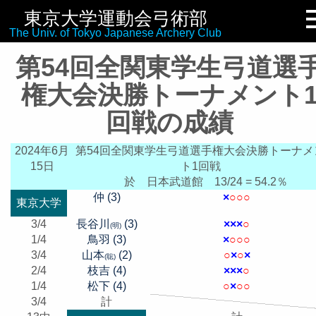
東京大学運動会弓術部
リンク集
The Univ. of Tokyo Japanese Archery Club
第54回全関東学生弓道選
権大会決勝トーナメント
回戦の成績
2024年6月
第54回全関東学生弓道選手権大会決勝トーナメ
15日
ト1回戦
於 日本武道館
13/24 = 54.2％
仲 (3)
×
○
○
○
東京大学
3/4
長谷川
(3)
×
×
×
○
(明)
1/4
鳥羽 (3)
×
○
○
○
3/4
山本
(2)
○
×
○
×
(聡)
2/4
枝吉 (4)
×
×
×
○
1/4
松下 (4)
○
×
○
○
3/4
計