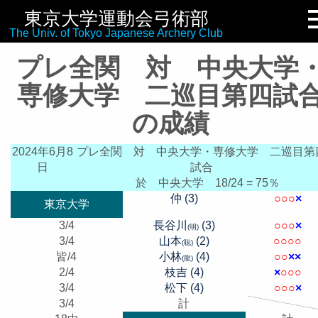
東京大学運動会弓術部
リンク集
The Univ. of Tokyo Japanese Archery Club
プレ全関 対 中央大学
専修大学 二巡目第四試
の成績
2024年6月8
プレ全関 対 中央大学・専修大学 二巡目第
日
試合
於 中央大学
18/24 = 75％
仲 (3)
○
○
○
×
東京大学
3/4
長谷川
(3)
○
○
○
×
(明)
3/4
山本
(2)
○
○
○
○
(聡)
皆/4
小林
(4)
○
○
×
×
(龍)
2/4
枝吉 (4)
×
○
○
○
3/4
松下 (4)
○
○
○
×
3/4
計