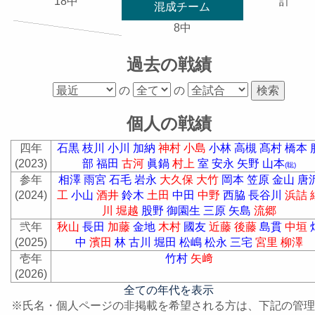
18中
計
混成チーム
8中
過去の戦績
の
の
個人の戦績
四年
石黒
枝川
小川
加納
神村
小島
小林
高槻
髙村
橋本
(2023)
部
福田
古河
眞鍋
村上
室
安永
矢野
山本
(聡)
参年
相澤
雨宮
石毛
岩永
大久保
大竹
岡本
笠原
金山
唐
(2024)
工
小山
酒井
鈴木
土田
中田
中野
西脇
長谷川
浜詰
川
堀越
股野
御園生
三原
矢島
流郷
弐年
秋山
長田
加藤
金地
木村
國友
近藤
後藤
島貫
中垣
(2025)
中
濱田
林
古川
堀田
松嶋
松永
三宅
宮里
柳澤
壱年
竹村
矢﨑
(2026)
全ての年代を表示
※氏名・個人ページの非掲載を希望される方は、下記の管理