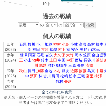
10中
過去の戦績
の
の
個人の戦績
四年
石黒
枝川
小川
加納
神村
小島
小林
高槻
髙村
橋本
(2023)
部
福田
古河
眞鍋
村上
室
安永
矢野
山本
(聡)
参年
相澤
雨宮
石毛
岩永
大久保
大竹
岡本
笠原
金山
唐
(2024)
工
小山
酒井
鈴木
土田
中田
中野
西脇
長谷川
浜詰
川
堀越
股野
御園生
三原
矢島
流郷
弐年
秋山
長田
加藤
金地
木村
國友
近藤
後藤
島貫
中垣
(2025)
中
濱田
林
古川
堀田
松嶋
松永
三宅
宮里
柳澤
壱年
竹村
矢﨑
(2026)
全ての年代を表示
※氏名・個人ページの非掲載を希望される方は、下記の管理
当者または赤門弓友会までご連絡ください。