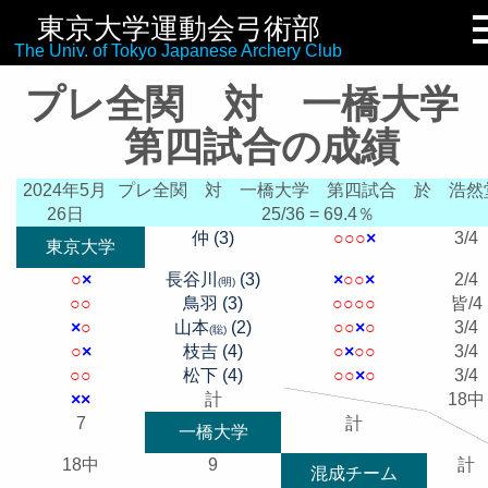
東京大学運動会弓術部
リンク集
The Univ. of Tokyo Japanese Archery Club
プレ全関 対 一橋大
第四試合の成績
2024年5月
プレ全関 対 一橋大学 第四試合
於 浩然
26日
25/36 = 69.4％
仲 (3)
○
○
○
×
3/4
東京大学
○
×
長谷川
(3)
×
○
○
×
2/4
(明)
○
○
鳥羽 (3)
○
○
○
○
皆/4
×
○
山本
(2)
○
○
×
○
3/4
(聡)
○
×
枝吉 (4)
○
×
○
○
3/4
○
○
松下 (4)
○
○
×
○
3/4
×
×
計
18中
7
計
一橋大学
18中
9
計
混成チーム