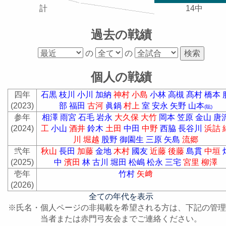
計
14中
過去の戦績
の
の
個人の戦績
四年
石黒
枝川
小川
加納
神村
小島
小林
高槻
髙村
橋本
(2023)
部
福田
古河
眞鍋
村上
室
安永
矢野
山本
(聡)
参年
相澤
雨宮
石毛
岩永
大久保
大竹
岡本
笠原
金山
唐
(2024)
工
小山
酒井
鈴木
土田
中田
中野
西脇
長谷川
浜詰
川
堀越
股野
御園生
三原
矢島
流郷
弐年
秋山
長田
加藤
金地
木村
國友
近藤
後藤
島貫
中垣
(2025)
中
濱田
林
古川
堀田
松嶋
松永
三宅
宮里
柳澤
壱年
竹村
矢﨑
(2026)
全ての年代を表示
※氏名・個人ページの非掲載を希望される方は、下記の管理
当者または赤門弓友会までご連絡ください。