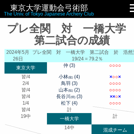
東京大学運動会弓術部
リンク集
The Univ. of Tokyo Japanese Archery Club
プレ全関 対 一橋大
第二試合の成績
2024年5月
プレ全関 対 一橋大学 第二試合
於 浩然
26日
19/24 = 79.2％
仲 (3)
○
○
○
○
東京大学
皆/4
小林
(4)
×
○
○
×
(龍)
2/4
鳥羽 (3)
○
○
○
○
皆/4
山本
(2)
○
○
○
○
(聡)
皆/4
長谷川
(3)
×
×
○
×
(明)
1/4
松下 (4)
○
○
○
○
皆/4
計
19中
計
一橋大学
14中
混成チーム