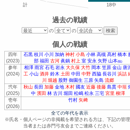
計
18中
過去の戦績
の
の
個人の戦績
四年
石黒
枝川
小川
加納
神村
小島
小林
高槻
髙村
橋本
(2023)
部
福田
古河
眞鍋
村上
室
安永
矢野
山本
(聡)
参年
相澤
雨宮
石毛
岩永
大久保
大竹
岡本
笠原
金山
唐
(2024)
工
小山
酒井
鈴木
土田
中田
中野
西脇
長谷川
浜詰
川
堀越
股野
御園生
三原
矢島
流郷
弐年
秋山
長田
加藤
金地
木村
國友
近藤
後藤
島貫
中垣
(2025)
中
濱田
林
古川
堀田
松嶋
松永
三宅
宮里
柳澤
壱年
竹村
矢﨑
(2026)
全ての年代を表示
※氏名・個人ページの非掲載を希望される方は、下記の管理
当者または赤門弓友会までご連絡ください。