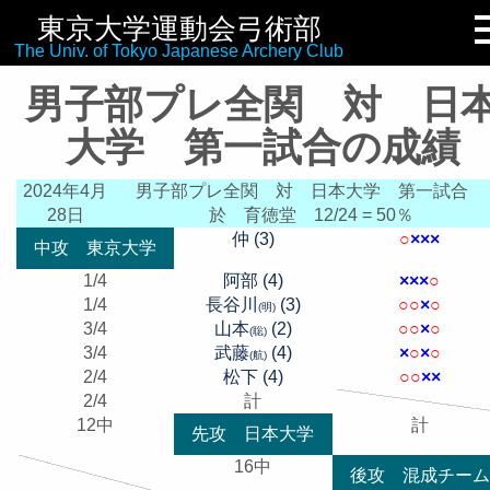
東京大学運動会弓術部
リンク集
The Univ. of Tokyo Japanese Archery Club
男子部プレ全関 対 日
大学 第一試合の成績
2024年4月
男子部プレ全関 対 日本大学 第一試合
28日
於 育徳堂
12/24 = 50％
仲 (3)
○
×
×
×
中攻 東京大学
1/4
阿部 (4)
×
×
×
○
1/4
長谷川
(3)
○
○
×
○
(明)
3/4
山本
(2)
○
○
×
○
(聡)
3/4
武藤
(4)
×
○
×
○
(航)
2/4
松下 (4)
○
○
×
×
2/4
計
12中
計
先攻 日本大学
16中
後攻 混成チーム