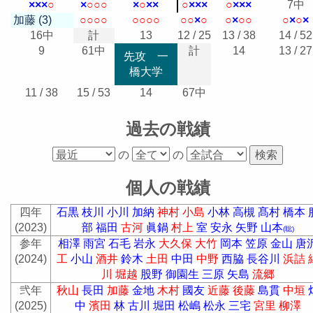
×
×
×
○
×
○
○
○
×
○
×
×
○
×
×
×
○
×
×
×
7中
加藤 (3)
○
○
○
○
○
○
○
○
○
○
×
○
○
×
○
○
○
×
○
×
16中
計
13
12 / 25
13 / 38
14 / 52
9
61中
計
14
13 / 27
先攻 一
橋大学
11 / 38
15 / 53
14
67中
過去の戦績
の
の
個人の戦績
四年
石黒
枝川
小川
加納
神村
小島
小林
高槻
髙村
橋本
(2023)
部
福田
古河
眞鍋
村上
室
安永
矢野
山本
(聡)
参年
相澤
雨宮
石毛
岩永
大久保
大竹
岡本
笠原
金山
唐
(2024)
工
小山
酒井
鈴木
土田
中田
中野
西脇
長谷川
浜詰
川
堀越
股野
御園生
三原
矢島
流郷
弐年
秋山
長田
加藤
金地
木村
國友
近藤
後藤
島貫
中垣
(2025)
中
濱田
林
古川
堀田
松嶋
松永
三宅
宮里
柳澤