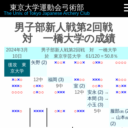
東京大学運動会弓術部
リンク集
The Univ. of Tokyo Japanese Archery Club
男子部新人戦第2回戦
対 一橋大学の成績
2024年3月
男子部新人戦第2回戦 対 一橋大学
10日
於 東京学芸大学
61/120 = 50.8％
矢野 (2)
×
○
○
×
×
○
○
×
○
×
×
○
○
○
○
○
後攻 東
京大学
×
○
×
○
12中
福岡 (3)
×
×
○
○
×
×
×
○
×
○
○
○
×
×
×
○
○
×
×
○
9中
室 (2)
○
○
×
○
×
○
×
×
○
○
○
○
○
×
○
○
○
×
×
×
12中
安永 (2)
→
×
○
×
×
本間 (3)
→
小玉 (3)
×
×
×
○
×
×
×
×
○
×
○
×
○
×
×
×
5中
服部
(
(凌)
→
山本
(
(2)