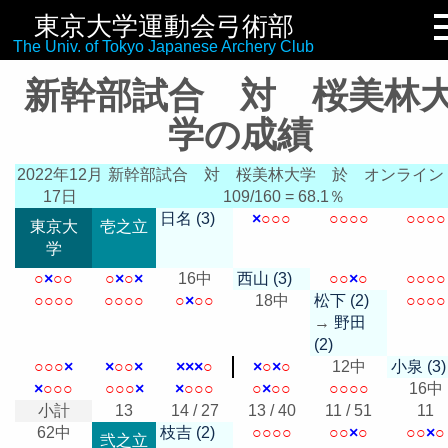
東京大学運動会弓術部
リンク集
The Univ. of Tokyo Japanese Archery Club
新幹部試合 対 桜美林
学の成績
2022年12月
新幹部試合 対 桜美林大学
於 オンライン
17日
109/160 = 68.1％
日名 (3)
×
○
○
○
○
○
○
○
○
○
○
○
東京大
壱之立
学
○
×
○
○
○
×
○
×
16中
西山 (3)
○
○
×
○
○
○
○
○
○
○
○
○
○
○
○
○
○
×
○
○
18中
松下 (2)
○
○
○
○
→
野田
(2)
○
○
○
×
×
○
○
×
×
×
×
○
×
○
×
○
12中
小泉 (3)
×
○
○
○
○
○
○
×
×
○
○
○
○
×
○
○
○
○
○
○
16中
小計
13
14 / 27
13 / 40
11 / 51
11
62中
枝吉 (2)
○
○
○
○
○
○
×
○
○
○
×
○
弐之立