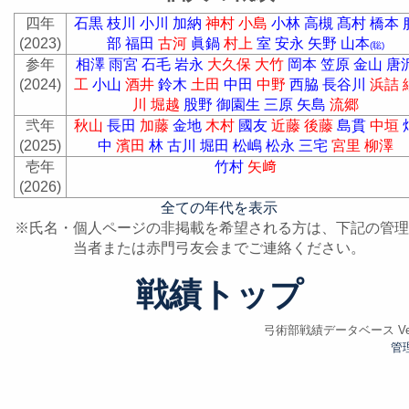
四年
石黒
枝川
小川
加納
神村
小島
小林
高槻
髙村
橋本
(2023)
部
福田
古河
眞鍋
村上
室
安永
矢野
山本
(聡)
参年
相澤
雨宮
石毛
岩永
大久保
大竹
岡本
笠原
金山
唐
(2024)
工
小山
酒井
鈴木
土田
中田
中野
西脇
長谷川
浜詰
川
堀越
股野
御園生
三原
矢島
流郷
弐年
秋山
長田
加藤
金地
木村
國友
近藤
後藤
島貫
中垣
(2025)
中
濱田
林
古川
堀田
松嶋
松永
三宅
宮里
柳澤
壱年
竹村
矢﨑
(2026)
全ての年代を表示
※氏名・個人ページの非掲載を希望される方は、下記の管理
当者または赤門弓友会までご連絡ください。
戦績トップ
弓術部戦績データベース Ver.
管