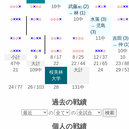
○
○
○
×
○
×
○
○
16中
武藤
(2)
○
×
○
×
○
○
×
×
(航)
→
林 (1)
○
×
×
×
×
○
×
○
○
○
○
×
10中
水落 (3)
○
×
○
×
→
児島
(3)
×
○
○
×
×
○
×
×
○
○
×
○
×
○
○
○
11中
吉田 (3)
→
仲 (1
○
×
×
×
×
×
○
×
○
○
×
○
○
○
○
○
×
×
×
○
10中
小計
9
8 / 17
8 / 25
12 / 37
10
47中
大計
22
22 / 44
21 / 65
23 / 8
21
109中
大計
24
29 / 5
桜美林
大学
24 / 77
26 / 103
28
131中
過去の戦績
の
の
個人の戦績