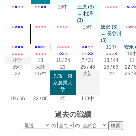
○
×
○
○
○
○
×
×
13中
三原 (3)
○
○
○
○
×
○
×
→
相澤
(3)
○
×
×
×
○
○
○
○
○
○
○
○
15中
唐沢 (3)
○
×
○
→
長谷川
(3)
○
×
×
×
×
×
×
○
○
○
○
○
×
×
○
○
11中
安永 (
○
○
○
○
○
○
○
○
○
×
○
○
○
○
×
×
○
○
○
×
16
小計
13
11 / 24
7 / 31
13 / 44
11
55中
大計
23
25 / 48
15 / 63
22 / 
22
107中
大計
22
25 / 
先攻 東
京農業大
学
19 / 66
22 / 88
25
113中
過去の戦績
の
の