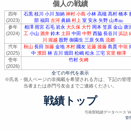
個人の戦績
四年
石黒
枝川
小川
加納
神村
小島
小林
高槻
髙村
橋本
(2023)
部
福田
古河
眞鍋
村上
室
安永
矢野
山本
(聡)
参年
相澤
雨宮
石毛
岩永
大久保
大竹
岡本
笠原
金山
唐
(2024)
工
小山
酒井
鈴木
土田
中田
中野
西脇
長谷川
浜詰
川
堀越
股野
御園生
三原
矢島
流郷
弐年
秋山
長田
加藤
金地
木村
國友
近藤
後藤
島貫
中垣
(2025)
中
濱田
林
古川
堀田
松嶋
松永
三宅
宮里
柳澤
壱年
竹村
矢﨑
(2026)
全ての年代を表示
※氏名・個人ページの非掲載を希望される方は、下記の管理
当者または赤門弓友会までご連絡ください。
戦績トップ
弓術部戦績データベース Ver.
管