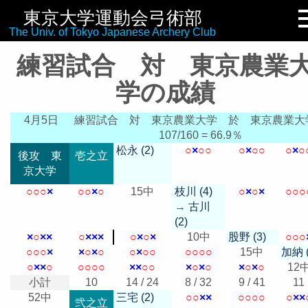
東京大学運動会弓術部
リンク集
The Univ. of Tokyo Japanese Archery Club
練習試合 対 東京農業
学の成績
4月5日
練習試合 対 東京農業大学
於 東京農業大
107/160 = 66.9％
松永 (2)
○
×
○
○
○
×
○
○
○
×
○
後攻 東
壱之立
京大学
○
○
○
×
○
○
×
○
15中
枝川 (4)
○
×
○
×
○
○
○
→
古川
(2)
×
○
×
×
○
×
×
×
○
×
○
×
10中
股野 (3)
○
○
○
○
○
○
×
×
○
×
○
○
×
○
○
○
○
○
○
15中
加納 (
○
×
×
○
○
○
○
○
×
×
○
○
×
○
×
○
×
○
×
○
12
小計
10
14 / 24
8 / 32
9 / 41
11
52中
三宅 (2)
○
○
×
×
○
○
○
○
○
×
×
弐之立