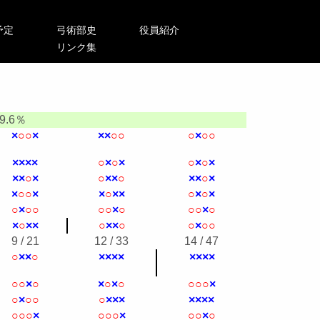
予定
弓術部史
役員紹介
リンク集
49.6％
×
○
○
×
×
×
○
○
○
×
○
○
×
×
×
×
○
×
○
×
○
×
○
×
×
×
○
×
○
×
×
○
×
×
○
×
×
○
○
×
×
○
×
×
○
×
○
×
○
×
○
○
○
○
×
○
○
○
×
○
×
○
×
×
○
×
×
○
○
×
○
○
9 / 21
12 / 33
14 / 47
○
×
×
○
×
×
×
×
×
×
×
×
○
○
×
○
×
○
×
○
○
○
○
×
○
×
○
○
○
×
×
×
×
×
×
×
○
○
○
×
○
○
○
×
○
○
×
○