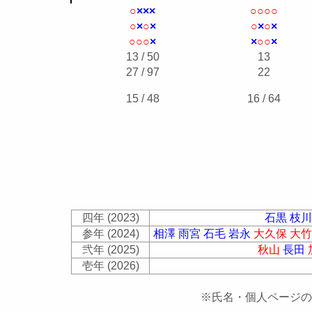
○
×
×
×
○
○
○
○
○
×
○
×
○
×
○
×
○
○
○
×
×
○
○
×
13 / 50
13
27 / 97
22
15 / 48
16 / 64
四年 (2023)
石黒
枝
参年 (2024)
相澤
雨宮
石毛
岩永
大久保
大
弐年 (2025)
秋山
長田
壱年 (2026)
※氏名・個人ページの