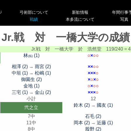
ジ
弓術部について
新歓情報
年間行事
戦績
本多流について
写真
Jr.戦 対 一橋大学の成績
Jr.戦 対 一橋大学
於 浩然堂
119/240 = 
林
(1)
○
×
○
○
(拓)
相澤 (2)
→
雨宮 (2)
×
×
○
○
中垣 (1)
→
松嶋 (1)
×
×
×
○
御園生 (2)
×
○
×
○
金地 (1)
○
×
○
○
三宅 (1)
→
金山 (2)
×
×
×
○
小計
12
鈴木 (2)
→
國友 (1)
弐之立
7中
石毛 (2)
11中
岡本 (2)
→
近藤 (1)
8中
股野 (2)