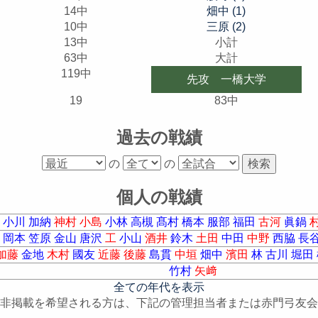
14中
畑中 (1)
10中
三原 (2)
13中
小計
63中
大計
119中
先攻 一橋大学
19
83中
過去の戦績
の
の
個人の戦績
川
小川
加納
神村
小島
小林
高槻
髙村
橋本
服部
福田
古河
眞鍋
竹
岡本
笠原
金山
唐沢
工
小山
酒井
鈴木
土田
中田
中野
西脇
長
加藤
金地
木村
國友
近藤
後藤
島貫
中垣
畑中
濱田
林
古川
堀田
竹村
矢﨑
全ての年代を表示
非掲載を希望される方は、下記の管理担当者または赤門弓友会