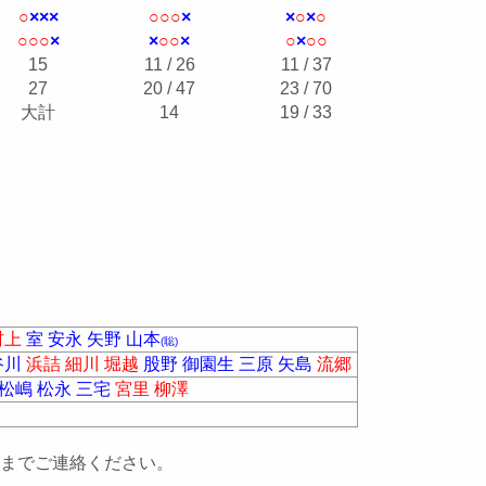
○
×
×
×
○
○
○
×
×
○
×
○
○
○
○
×
×
○
○
×
○
×
○
○
15
11 / 26
11 / 37
27
20 / 47
23 / 70
大計
14
19 / 33
村上
室
安永
矢野
山本
(聡)
谷川
浜詰
細川
堀越
股野
御園生
三原
矢島
流郷
松嶋
松永
三宅
宮里
柳澤
までご連絡ください。