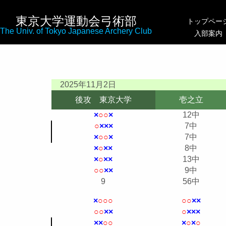
東京大学運動会弓術部
トップペー
The Univ. of Tokyo Japanese Archery Club
入部案内
2025年11月2日
後攻 東京大学
壱之立
×
○
○
×
12中
○
×
×
×
7中
×
○
○
×
7中
×
○
×
×
8中
×
○
×
×
13中
○
○
×
×
9中
9
56中
×
○
○
○
○
○
×
×
○
○
×
×
○
×
×
×
×
×
○
○
×
○
×
○