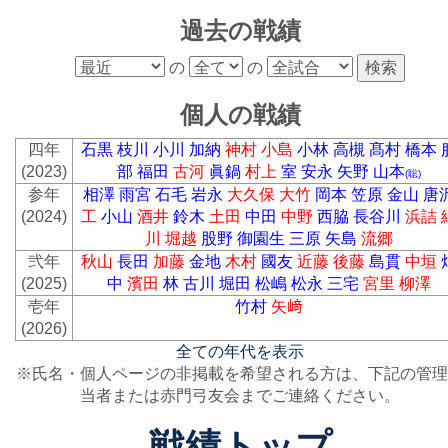
過去の戦績
の
の
個人の戦績
四年
石黒
枝川
小川
加納
神村
小島
小林
高槻
髙村
橋本
(2023)
部
福田
古河
眞鍋
村上
室
安永
矢野
山本
(聡)
参年
相澤
雨宮
石毛
岩永
大久保
大竹
岡本
笠原
金山
唐
(2024)
工
小山
酒井
鈴木
土田
中田
中野
西脇
長谷川
浜詰
川
堀越
股野
御園生
三原
矢島
流郷
弐年
秋山
長田
加藤
金地
木村
國友
近藤
後藤
島貫
中垣
(2025)
中
濱田
林
古川
堀田
松嶋
松永
三宅
宮里
柳澤
壱年
竹村
矢﨑
(2026)
全ての年代を表示
※氏名・個人ページの非掲載を希望される方は、下記の管理
当者または赤門弓友会までご連絡ください。
戦績トップ