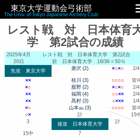
東京大学運動会弓術部
リンク集
The Univ. of Tokyo Japanese Archery Club
レスト戦 対 日本体育
学 第2試合の成績
2025年4月
レスト戦 対 日本体育大学 第2試合
20日
於 日本体育大学
18/36 = 50％
唐沢 (2)
×
○
×
○
2/4
先攻 東京大学
×
×
枝川 (3)
○
○
○
○
皆/
×
○
股野 (2)
×
○
×
○
2/4
×
×
福岡 (4)
○
○
×
×
2/4
×
×
髙村 (3)
○
×
×
×
1/4
×
○
山本
(3)
○
○
○
○
皆/
(聡)
○
×
計
15
3
計
後攻 日本体育大学
15中
7