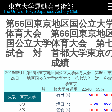
東京大学運動会弓術部
リンク集
The Univ. of Tokyo Japanese Archery Club
第66回東京地区国公立大
体育大会 第66回東京地
国公立大学体育大会 第
試合 対 首都大学東京
成績
2018年5月
第66回東京地区国公立大学体育大会 第66回東
26日
地区国公立大学体育大会 第七試合 対 首都
学東京
於 一橋大学弓道場
22/40 = 55％
石田 (4)
×
○
○
○
×
○
○
先攻 東京大学
6/8
増田 (4)
○
○
×
×
×
×
×
3/8
笠倉 (4)
○
○
○
○
×
○
○