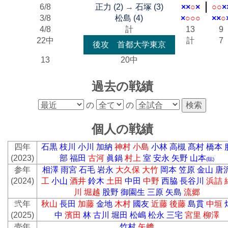
6/8
正力 (2)
→
石塚 (3)
×
×
○
×
○
○
×
3/8
松島 (4)
×
○
○
○
×
×
○
4/8
計
13
9
22中
計
7
後攻 首都大学東京
13
20中
過去の戦績
の
の
個人の戦績
四年
石黒
枝川
小川
加納
神村
小島
小林
高槻
髙村
橋本
(2023)
部
福田
古河
眞鍋
村上
室
安永
矢野
山本
(聡)
参年
相澤
雨宮
石毛
岩永
大久保
大竹
岡本
笠原
金山
唐
(2024)
工
小山
酒井
鈴木
土田
中田
中野
西脇
長谷川
浜詰
川
堀越
股野
御園生
三原
矢島
流郷
弐年
秋山
長田
加藤
金地
木村
國友
近藤
後藤
島貫
中垣
(2025)
中
濱田
林
古川
堀田
松嶋
松永
三宅
宮里
柳澤
壱年
竹村
矢﨑