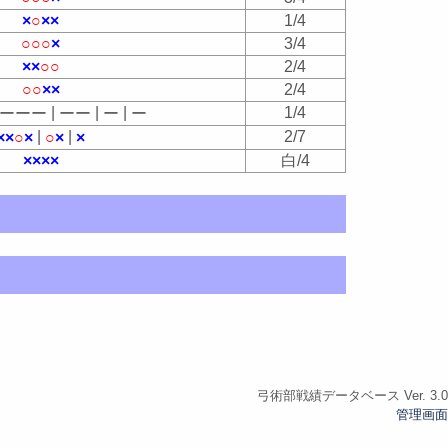
×
○
×
×
1/4
○
○
○
×
3/4
×
×
○
○
2/4
○
○
×
×
2/4
|
|
|
1/4
ー
ー
ー
ー
ー
ー
ー
|
|
2/7
×
×
○
×
○
×
×
×
×
×
×
白/4
弓術部戦績データベース Ver. 3.0
管理画面