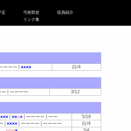
予定
弓術部史
役員紹介
リンク集
|
白/4
ー
ー
ー
ー
×
×
×
×
|
3/12
ー
ー
ー
ー
ー
ー
|
|
|
5/16
失
×
×
×
×
×
○
×
ー
ー
ー
ー
ー
ー
|
|
|
白/4
ー
×
×
×
×
ー
ー
ー
ー
ー
ー
ー
ー
○
○
○
×
3/4