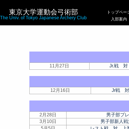
東京大学運動会弓術部
トップペー
The Univ. of Tokyo Japanese Archery Club
入部案内
11月27日
Jr.戦 
12月16日
Jr戦 
2月28日
男子部プ
3月10日
男子部新人戦
5月5日
レスト戦 対 上