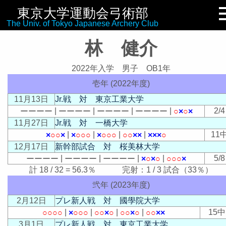
東京大学運動会弓術部
リンク集
The Univ. of Tokyo Japanese Archery Club
林 健介
2022年入学 男子 OB1年
壱年 (2022年度)
11月13日
Jr.戦 対 東京工業大学
|
|
|
|
2/4
ー
ー
ー
ー
ー
ー
ー
ー
ー
ー
ー
ー
ー
ー
ー
ー
○
×
○
×
11月27日
Jr.戦 対 一橋大学
|
|
|
|
11
×
○
○
×
×
○
○
○
×
○
○
○
○
○
×
×
×
×
×
○
12月17日
新幹部試合 対 桜美林大学
|
|
|
|
5/8
ー
ー
ー
ー
ー
ー
ー
ー
ー
ー
ー
ー
×
○
×
○
○
○
○
×
計 18 / 32 = 56.3％ 完射：1 / 3 試合（33％）
弐年 (2023年度)
2月12日
プレ新人戦 対 國學院大学
|
|
|
|
15中
○
○
○
○
×
○
○
○
○
○
×
○
○
○
×
○
○
○
×
×
3月1日
プレ新人戦 対 東京工業大学