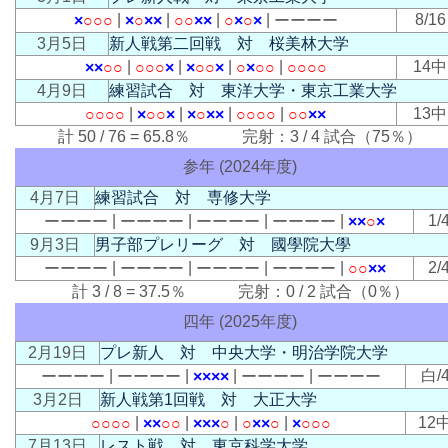
|
|
|
|
8/16
×
○
○
○
×
○
×
×
○
○
×
×
○
×
○
×
ー
ー
ー
ー
3月5日
新人戦第二回戦 対 桜美林大学
|
|
|
|
14中
×
×
○
○
○
○
○
×
×
○
○
×
○
×
○
○
○
○
○
○
4月9日
練習試合 対 東洋大学・東京工業大学
|
|
|
|
13中
○
○
○
○
×
○
○
×
×
○
×
×
○
○
○
○
○
○
×
×
計 50 / 76 = 65.8％ 完射：3 / 4 試合（75％）
参年 (2024年度)
4月7日
練習試合 対 専修大学
|
|
|
|
1/
ー
ー
ー
ー
ー
ー
ー
ー
ー
ー
ー
ー
ー
ー
ー
ー
×
×
○
×
9月3日
男子部プレリーグ 対 國學院大學
|
|
|
|
2/
ー
ー
ー
ー
ー
ー
ー
ー
ー
ー
ー
ー
ー
ー
ー
ー
○
○
×
×
計 3 / 8 = 37.5％ 完射：0 / 2 試合（0％）
四年 (2025年度)
2月19日
プレ新人 対 中央大学・明治学院大学
|
|
|
|
白/
ー
ー
ー
ー
ー
ー
ー
ー
×
×
×
×
ー
ー
ー
ー
ー
ー
ー
ー
3月2日
新人戦第1回戦 対 大正大学
|
|
|
|
12
○
○
○
○
×
×
○
○
×
×
×
○
○
×
×
○
×
○
○
○
7月13日
レスト戦 対 東京科学大学