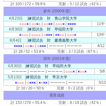
計 103 / 172 = 59.9％ 完射：5 / 12 試合（42％）
参年 (2000年度)
4月23日
練習試合 対 青山学院大学
|
|
|
|
11中
○
○
○
×
○
○
×
○
○
○
×
×
○
○
○
×
×
×
×
×
4月30日
練習試合 対 早稲田大学
|
|
|
|
13中
×
○
○
○
○
○
○
○
○
×
×
×
×
×
○
○
○
○
○
×
6月4日
練習試合 対 慶應義塾大学
|
|
|
|
4/12
×
×
×
×
○
○
×
○
○
×
×
×
ー
ー
ー
ー
ー
ー
ー
ー
計 28 / 52 = 53.8％ 完射：2 / 3 試合（67％）
四年 (2001年度)
4月30日
練習試合 対 早稲田大学
|
|
|
|
5/8
ー
ー
ー
ー
ー
ー
ー
ー
ー
ー
ー
ー
○
○
○
×
×
○
○
×
5月13日
練習試合 対 帝京大学
|
|
|
|
5/12
×
○
○
○
○
×
×
×
×
○
×
×
ー
ー
ー
ー
ー
ー
ー
ー
計 10 / 20 = 50％ 完射：0 / 2 試合（0％）
通算成績
計 153 / 276 = 55.4％ 完射：8 / 19 試合（42％）