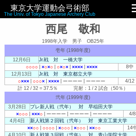
東京大学運動会弓術部
リンク集
The Univ. of Tokyo Japanese Archery Club
西尾 敬和
1998年入学 男子 OB25年
壱年 (1998年度)
12月6日
Jr.戦 対 一橋大学
|
|
|
|
8中
○
○
○
○
×
○
×
○
○
×
○
×
×
×
×
×
×
×
×
×
12月13日
Jr.戦 対 東京都立大学
|
|
|
|
4/12
○
×
×
×
○
○
○
×
×
×
×
×
ー
ー
ー
ー
ー
ー
ー
ー
計 12 / 32 = 37.5％ 完射：1 / 2 試合（50％）
弐年 (1999年度)
3月28日
プレ新人戦（弐年） 対 早稲田大学
|
|
|
|
4/8
×
○
○
○
×
×
×
○
ー
ー
ー
ー
ー
ー
ー
ー
ー
ー
ー
ー
4月4日
新人戦第２回戦（弐年） 対 東京工業大学
|
|
|
|
14
×
×
○
○
○
○
○
○
×
○
○
○
×
○
○
○
×
×
○
○
4月10日
新人戦第３回戦（弐年） 対 青山学院大学