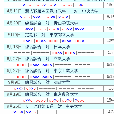
|
|
|
|
16
×
○
○
○
○
○
○
×
○
○
×
○
○
○
○
○
○
○
×
○
4月11日
新人戦第４回戦（弐年） 対 中央大学
|
|
|
|
8/1
×
○
○
○
×
×
×
○
○
○
×
×
×
○
○
×
ー
ー
ー
ー
4月29日
練習試合 対 青山学院大学
|
|
|
|
10
○
×
×
×
○
○
○
○
○
○
○
×
○
○
×
×
×
×
×
×
5月9日
定期戦 対 東京都立大学
|
|
|
|
12
○
×
×
○
○
○
×
×
○
○
○
○
×
○
×
×
○
○
○
×
6月13日
練習試合 対 日本大学
|
|
|
|
5/8
ー
ー
ー
ー
ー
ー
ー
ー
○
○
×
×
○
○
○
×
ー
ー
ー
ー
6月27日
練習試合 対 立教大学
|
|
|
|
6/1
○
○
○
○
○
×
×
×
×
×
○
×
ー
ー
ー
ー
ー
ー
ー
ー
6月27日
練習試合 対 東京工業大学
|
|
|
|
6/1
○
○
○
○
○
×
×
×
×
×
○
×
ー
ー
ー
ー
ー
ー
ー
ー
9月9日
練習試合 対 法政大学
|
|
|
|
3/8
○
×
×
×
○
×
×
○
ー
ー
ー
ー
ー
ー
ー
ー
ー
ー
ー
ー
9月19日
練習試合 対 東京農業大学
|
|
|
|
15
○
×
×
○
○
○
○
○
○
○
×
○
○
○
×
○
×
○
○
○
9月26日
リーグ戦第１週 対 中央大学
|
|
|
|
4/8
×
○
○
×
×
×
○
○
ー
ー
ー
ー
ー
ー
ー
ー
ー
ー
ー
ー