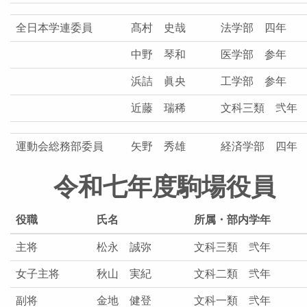
全日本学連委員
髙村 史哉
法学部 四年
中野 琴和
医学部 参年
浜詰 眞央
工学部 参年
近藤 瑞稀
文科三類 弐年
運動会総務部委員
矢野 秀雄
経済学部 四年
令和七年度駒場役員
役職
氏名
所属・部内学年
主将
松永 誠弥
文科三類 弐年
女子主将
秋山 実紀
文科二類 弐年
副将
金地 健登
文科一類 弐年