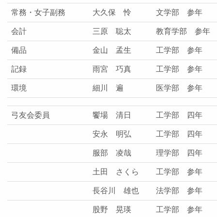
常務・女子副務
大久保 怜
文学部 参年
会計
三原 聡太
教育学部 参年
備品
金山 孟生
工学部 参年
記録
雨宮 巧真
工学部 参年
環境
細川 遍
医学部 参年
弓友会委員
饗場 清日
工学部 四年
安永 明弘
工学部 四年
服部 凌哉
理学部 四年
土田 さくら
工学部 参年
長谷川 雄也
法学部 参年
股野 晃瑛
工学部 参年