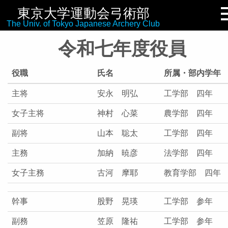
東京大学運動会弓術部
リンク集
The Univ. of Tokyo Japanese Archery Club
令和七年度役員
役職
氏名
所属・部内学年
主将
安永 明弘
工学部 四年
女子主将
神村 心菜
農学部 四年
副将
山本 聡太
工学部 四年
主務
加納 暁彦
法学部 四年
女子主務
古河 摩耶
教育学部 四年
幹事
股野 晃瑛
工学部 参年
副務
笠原 隆祐
工学部 参年