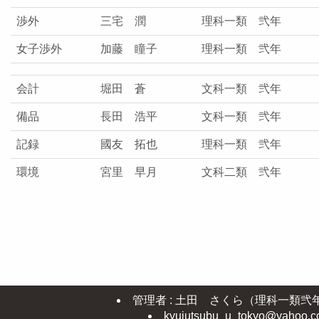
渉外
三宅 潤
理科一類 弐年
女子渉外
加藤 瞳子
理科一類 弐年
会計
堀田 蒼
文科一類 弐年
備品
長田 浩平
文科一類 弐年
記録
國友 拓也
理科一類 弐年
環境
宮里 早月
文科二類 弐年
管理者 : 土田 さくら（理科一類弐
kyujutsubu_u_tokyo@yahoo.co